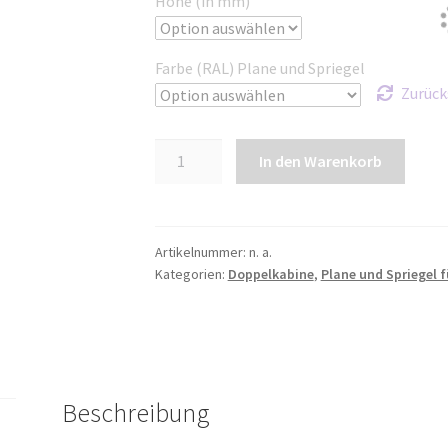
Höhe (in mm)
Farbe (RAL) Plane und Spriegel
Zurück
Plane
In den Warenkorb
und
Spriegel
für
IVECO
Artikelnummer:
n. a.
Kategorien:
Doppelkabine
,
Plane und Spriegel f
Doppelkabine
35S
|
35C
|
Radstand
Beschreibung
3450mm,