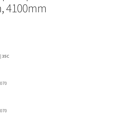
, 4100mm
| 35C
2070
2070