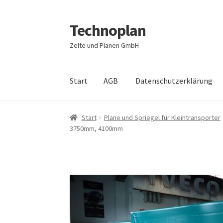
Technoplan
Zur
Zum
Navigation
Inhalt
Zelte und Planen GmbH
springen
springen
Start
AGB
Datenschutzerklärung
Start
AGB
Datenschutzerklärung
Impressum
Start
Plane und Spriegel für Kleintransporter
3750mm, 4100mm