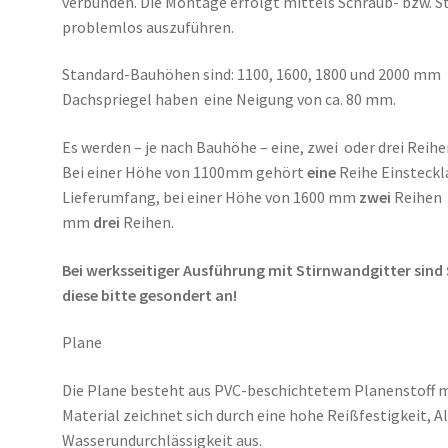
verbunden. Die Montage erfolgt mittels Schraub- bzw. S
problemlos auszuführen.
Standard-Bauhöhen sind: 1100, 1600, 1800 und 2000 mm
Dachspriegel haben eine Neigung von ca. 80 mm.
Es werden – je nach Bauhöhe – eine, zwei oder drei Reih
Bei einer Höhe von 1100mm gehört
eine
Reihe Einsteckl
Lieferumfang, bei einer Höhe von 1600 mm
zwei
Reihen 
mm
drei
Reihen.
Bei werksseitiger Ausführung mit Stirnwandgitter sind 
diese bitte gesondert an!
Plane
Die Plane besteht aus PVC-beschichtetem Planenstoff m
Material zeichnet sich durch eine hohe Reißfestigkeit, 
Wasserundurchlässigkeit aus.