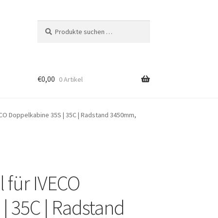
Suchen
Suchen
nach:
€
0,00
0 Artikel
VECO Doppelkabine 35S | 35C | Radstand 3450mm,
l für IVECO
| 35C | Radstand