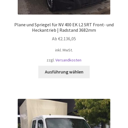
Plane und Spriegel für NV 400 EK L2 SRT Front- und
Heckantrieb | Radstand 3682mm
Ab
€
2.136,05
inkl. MwSt.
zzgl.
Versandkosten
Dieses
Ausführung wählen
Produkt
weist
mehrere
Varianten
auf.
Die
Optionen
können