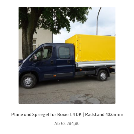
Varianten
auf.
Die
Optionen
können
auf
der
Produktseite
gewählt
werden
Plane und Spriegel für Boxer L4 DK | Radstand 4035mm
Ab
€
2.284,80