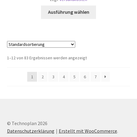
Dieses
Ausführung wählen
Produkt
weist
mehrere
Varianten
auf.
Die
1–12 von 83 Ergebnissen werden angezeigt
Optionen
können
1
2
3
4
5
6
7
auf
der
Produktseite
gewählt
werden
© Technoplan 2026
Datenschutzerklärung
Erstellt mit WooCommerce
.