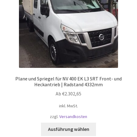
auf
der
Produktseite
gewählt
werden
Plane und Spriegel für NV 400 EK L3 SRT Front- und
Heckantrieb | Radstand 4332mm
Ab
€
2.302,65
inkl. MwSt.
zzgl.
Versandkosten
Dieses
Ausführung wählen
Produkt