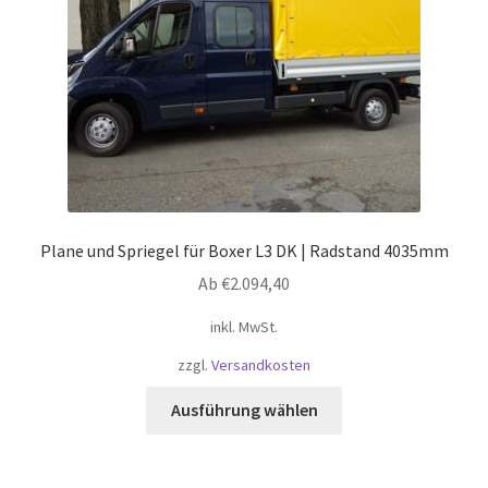
der
Produktseite
gewählt
werden
Plane und Spriegel für Boxer L3 DK | Radstand 4035mm
Ab
€
2.094,40
inkl. MwSt.
zzgl.
Versandkosten
Dieses
Ausführung wählen
Produkt
weist
mehrere