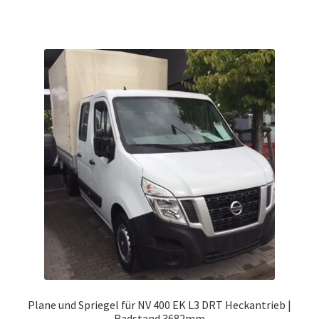
weist
mehrere
Varianten
auf.
Die
Optionen
können
auf
der
Produktseite
gewählt
werden
Plane und Spriegel für NV 400 EK L3 DRT Heckantrieb |
Radstand 3682mm