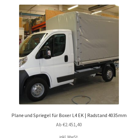
Varianten
auf.
Die
Optionen
können
auf
der
Produktseite
gewählt
werden
Plane und Spriegel für Boxer L4 EK | Radstand 4035mm
Ab
€
2.451,40
inkl. MwSt.