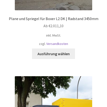
Plane und Spriegel für Boxer L2 DK | Radstand 3450mm
Ab
€
2.011,10
inkl. MwSt.
zzgl.
Versandkosten
Dieses
Ausführung wählen
Produkt
weist
mehrere
Varianten
auf.
Die
Optionen
können
auf