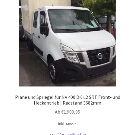
Die
Optionen
können
auf
der
Produktseite
gewählt
werden
Plane und Spriegel für NV 400 DK L2 SRT Front- und
Heckantrieb | Radstand 3682mm
Ab
€
1.909,95
inkl. MwSt.
zzgl.
Versandkosten