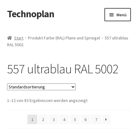
Technoplan
Zur
Zum
Menü
Navigation
Inhalt
springen
springen
Start
Start
Produkt Farbe (RAL) Plane und Spriegel
557 ultrablau
RAL 5002
AGB
Datenschutzerklärung
557 ultrablau RAL 5002
Impressum
Kasse
1–12 von 83 Ergebnissen werden angezeigt
Warenkorb
1
2
3
4
5
6
7