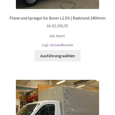
Plane und Spriegel für Boxer L2 EK | Radstand 3450mm
Ab
€
2.266,95
inkl. MwSt.
zzgl.
Versandkosten
Dieses
Ausführung wählen
Produkt
weist
mehrere
Varianten
auf.
Die
Optionen
können
auf