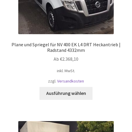
werden
Plane und Spriegel für NV 400 EK L4 DRT Heckantrieb |
Radstand 4332mm
Ab
€
2.368,10
inkl. MwSt.
zzgl.
Versandkosten
Dieses
Ausführung wählen
Produkt
weist
mehrere
Varianten
auf.