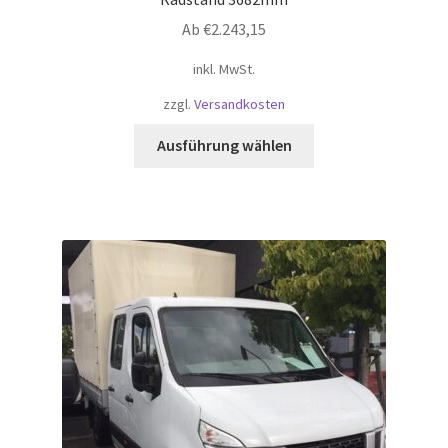
Ab
€
2.243,15
inkl. MwSt.
zzgl.
Versandkosten
Dieses
Ausführung wählen
Produkt
weist
mehrere
Varianten
auf.
Die
Optionen
können
auf
der
Produktseite
gewählt