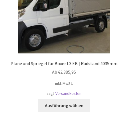
der
Produktseite
gewählt
werden
Plane und Spriegel für Boxer L3 EK | Radstand 4035mm
Ab
€
2.385,95
inkl. MwSt.
zzgl.
Versandkosten
Dieses
Ausführung wählen
Produkt
weist
mehrere