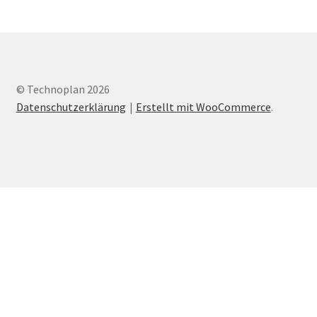
auf.
Die
Optionen
können
auf
© Technoplan 2026
der
Datenschutzerklärung
Erstellt mit WooCommerce
.
Produktseite
gewählt
werden