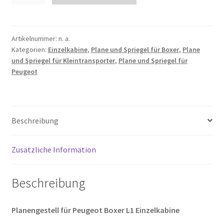
und
Spriegel
für
Boxer
Artikelnummer:
n. a.
Kategorien:
Einzelkabine
,
Plane und Spriegel für Boxer
,
Plane
L1
und Spriegel für Kleintransporter
,
Plane und Spriegel für
EK
Peugeot
|
Radstand
3000mm
Menge
Beschreibung
Zusätzliche Information
Beschreibung
Planengestell für Peugeot Boxer L1 Einzelkabine