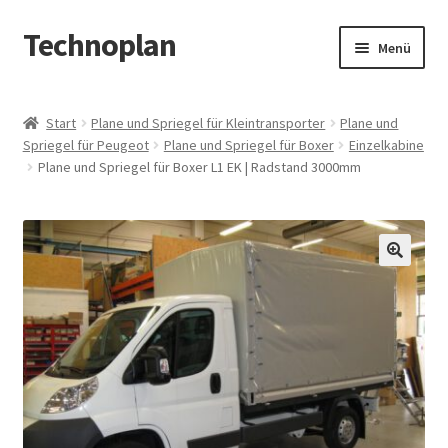
Technoplan
Zur
Zum
Menü
Navigation
Inhalt
springen
springen
Start
Start
Plane und Spriegel für Kleintransporter
Plane und
Spriegel für Peugeot
Plane und Spriegel für Boxer
Einzelkabine
AGB
Plane und Spriegel für Boxer L1 EK | Radstand 3000mm
Datenschutzerklärung
Impressum
🔍
Kasse
Warenkorb