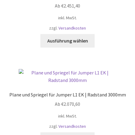
Ab
€
2.451,40
inkl. MwSt.
zzgl.
Versandkosten
Dieses
Ausführung wählen
Produkt
weist
mehrere
Varianten
auf.
Die
Optionen
Plane und Spriegel für Jumper L1 EK | Radstand 3000mm
können
Ab
€
2.070,60
auf
der
inkl. MwSt.
Produktseite
zzgl.
Versandkosten
gewählt