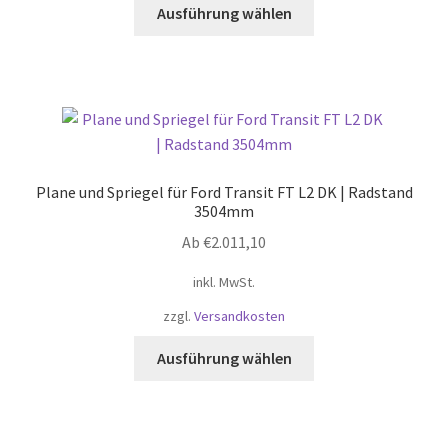
werden
Dieses
Ausführung wählen
Produkt
weist
mehrere
Varianten
auf.
Die
Optionen
Plane und Spriegel für Ford Transit FT L2 DK | Radstand
können
3504mm
auf
Ab
€
2.011,10
der
Produktseite
inkl. MwSt.
gewählt
zzgl.
Versandkosten
werden
Dieses
Ausführung wählen
Produkt
weist
mehrere
Varianten