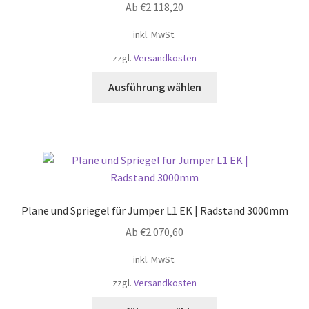
Ab
€
2.118,20
der
Produktseite
inkl. MwSt.
gewählt
zzgl.
Versandkosten
werden
Dieses
Ausführung wählen
Produkt
weist
mehrere
Varianten
auf.
Die
Optionen
Plane und Spriegel für Jumper L1 EK | Radstand 3000mm
können
Ab
€
2.070,60
auf
der
inkl. MwSt.
Produktseite
zzgl.
Versandkosten
gewählt
werden
Dieses