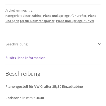
für
Crafter
Artikelnummer:
n. a.
Kategorien:
Einzelkabine
,
Plane und Spriegel für Crafter
,
Plane
35/50
und Spriegel für Kleintransporter
,
Plane und Spriegel für VW
EK
|
Radstand
3640mm,
Beschreibung
4490mm
Menge
Zusätzliche Information
Beschreibung
Planengestell für VW Crafter 35/50 Einzelkabine
Radstand
in mm =
3640