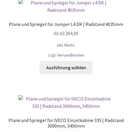
Plane und Spriegel für Jumper L4 DK | Radstand 4035mm
Ab
€
2.284,80
inkl. MwSt.
zzgl.
Versandkosten
Dieses
Ausführung wählen
Produkt
weist
mehrere
Varianten
auf.
Die
Optionen
Plane und Spriegel für IVECO Einzelkabine 33S | Radstand
können
3000mm, 3450mm
auf