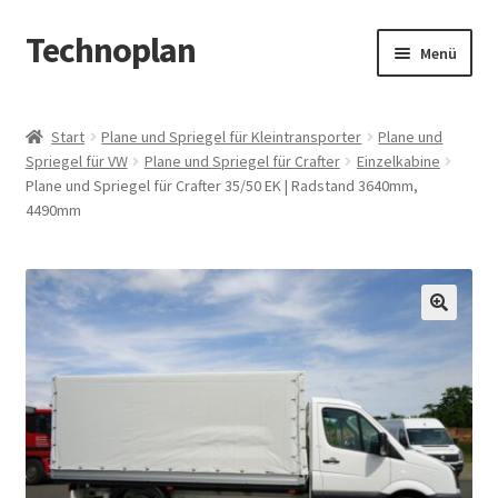
Technoplan
Zur
Zum
Menü
Navigation
Inhalt
springen
springen
Start
Start
Plane und Spriegel für Kleintransporter
Plane und
Spriegel für VW
Plane und Spriegel für Crafter
Einzelkabine
AGB
Plane und Spriegel für Crafter 35/50 EK | Radstand 3640mm,
4490mm
Datenschutzerklärung
Impressum
🔍
Kasse
Warenkorb