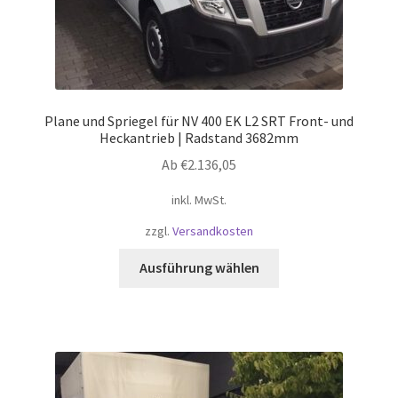
Plane und Spriegel für NV 400 EK L2 SRT Front- und
Heckantrieb | Radstand 3682mm
Ab
€
2.136,05
inkl. MwSt.
zzgl.
Versandkosten
Dieses
Ausführung wählen
Produkt
weist
mehrere
Varianten
auf.
Die