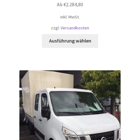
Ab
€
2.284,80
inkl. MwSt.
zzgl.
Versandkosten
Dieses
Ausführung wählen
Produkt
weist
mehrere
Varianten
auf.
Die
Optionen
können
auf
der
Produktseite
gewählt
werden