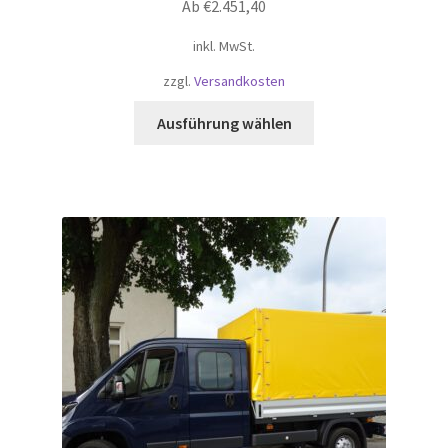
Ab
€
2.451,40
inkl. MwSt.
zzgl.
Versandkosten
Dieses
Ausführung wählen
Produkt
weist
mehrere
Varianten
auf.
Die
Optionen
können
auf
der
Produktseite
gewählt
werden