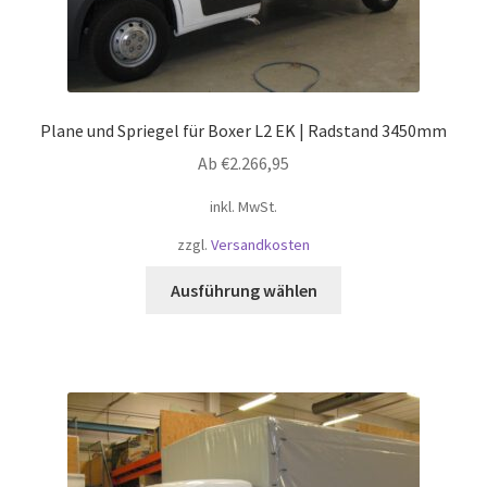
Plane und Spriegel für Boxer L2 EK | Radstand 3450mm
Ab
€
2.266,95
inkl. MwSt.
zzgl.
Versandkosten
Dieses
Ausführung wählen
Produkt
weist
mehrere
Varianten
auf.
Die
Optionen