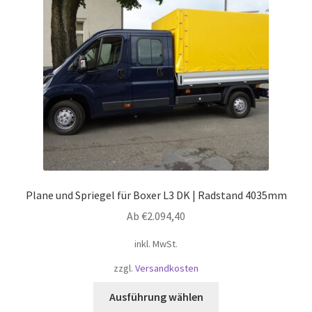
können
auf
der
Produktseite
gewählt
werden
Plane und Spriegel für Boxer L3 DK | Radstand 4035mm
Ab
€
2.094,40
inkl. MwSt.
zzgl.
Versandkosten
Dieses
Ausführung wählen
Produkt