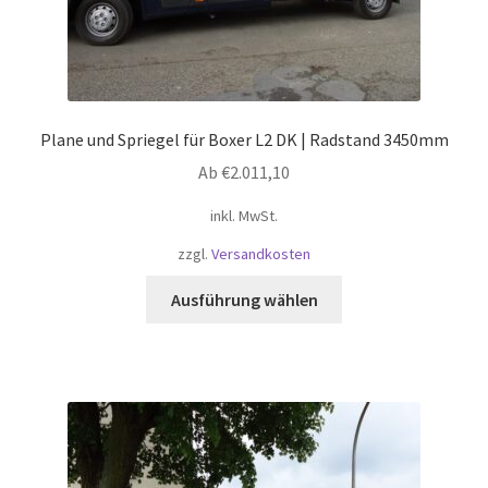
Plane und Spriegel für Boxer L2 DK | Radstand 3450mm
Ab
€
2.011,10
inkl. MwSt.
zzgl.
Versandkosten
Dieses
Ausführung wählen
Produkt
weist
mehrere
Varianten
auf.
Die
Optionen