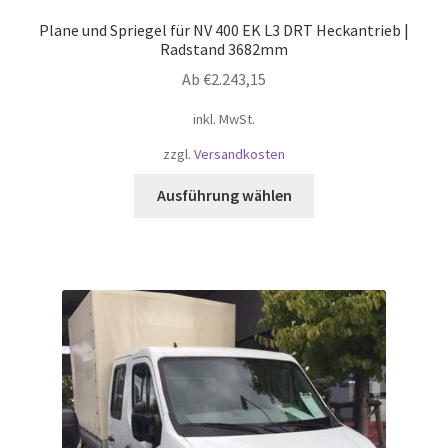
Plane und Spriegel für NV 400 EK L3 DRT Heckantrieb |
Radstand 3682mm
Ab
€
2.243,15
inkl. MwSt.
zzgl.
Versandkosten
Dieses
Ausführung wählen
Produkt
weist
mehrere
Varianten
auf.
Die
Optionen
können
auf
der