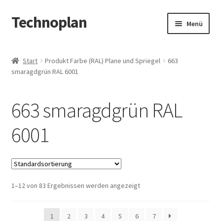
Technoplan
Zur
Zum
Menü
Navigation
Inhalt
springen
springen
Start
Start
Produkt Farbe (RAL) Plane und Spriegel
663
smaragdgrün RAL 6001
AGB
Datenschutzerklärung
663 smaragdgrün RAL
Impressum
6001
Kasse
Warenkorb
1–12 von 83 Ergebnissen werden angezeigt
1
2
3
4
5
6
7