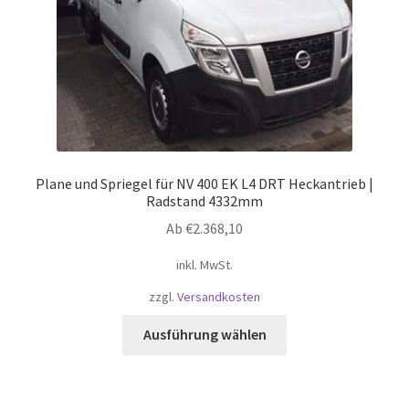
Produktseite
gewählt
werden
Plane und Spriegel für NV 400 EK L4 DRT Heckantrieb |
Radstand 4332mm
Ab
€
2.368,10
inkl. MwSt.
zzgl.
Versandkosten
Dieses
Ausführung wählen
Produkt
weist
mehrere