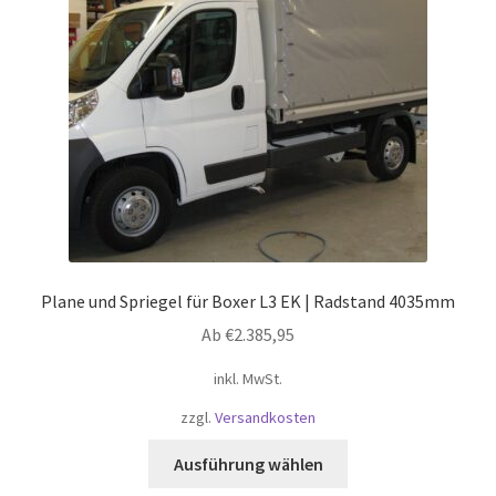
können
auf
der
Produktseite
gewählt
werden
Plane und Spriegel für Boxer L3 EK | Radstand 4035mm
Ab
€
2.385,95
inkl. MwSt.
zzgl.
Versandkosten
Dieses
Ausführung wählen
Produkt