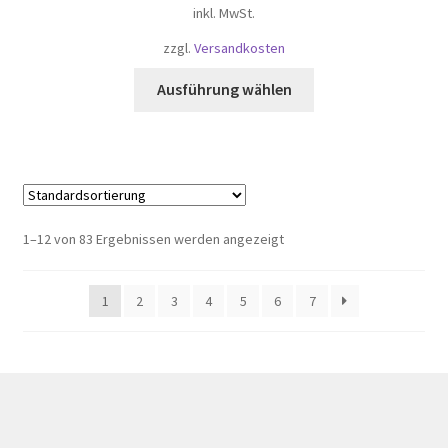
inkl. MwSt.
zzgl.
Versandkosten
Dieses
Ausführung wählen
Produkt
weist
mehrere
Varianten
auf.
Die
1–12 von 83 Ergebnissen werden angezeigt
Optionen
können
1
2
3
4
5
6
7
auf
der
Produktseite
gewählt
werden