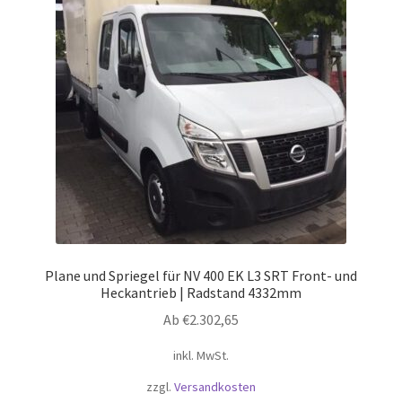
Optionen
können
auf
der
Produktseite
gewählt
werden
Plane und Spriegel für NV 400 EK L3 SRT Front- und
Heckantrieb | Radstand 4332mm
Ab
€
2.302,65
inkl. MwSt.
zzgl.
Versandkosten