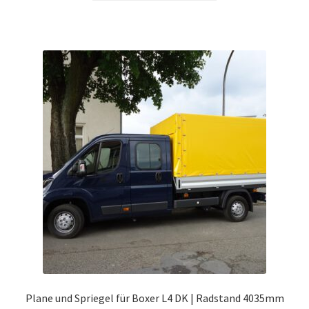
weist
mehrere
Varianten
auf.
Die
Optionen
können
auf
der
Produktseite
gewählt
werden
Plane und Spriegel für Boxer L4 DK | Radstand 4035mm