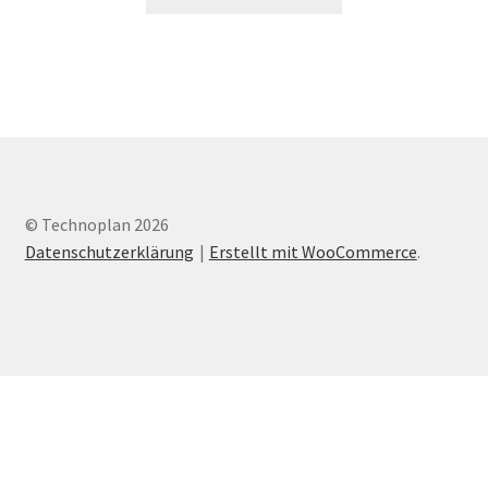
Produkt
weist
mehrere
Varianten
auf.
Die
Optionen
können
auf
© Technoplan 2026
der
Datenschutzerklärung
Erstellt mit WooCommerce
.
Produktseite
gewählt
werden