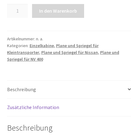
Plane
In den Warenkorb
und
Spriegel
für
NV
Artikelnummer:
n. a.
Kategorien:
Einzelkabine
,
Plane und Spriegel für
400
Kleintransporter
,
Plane und Spriegel für Nissan
,
Plane und
EK
Spriegel für NV 400
L2
SRT
Front-
und
Beschreibung
Heckantrieb
|
Zusätzliche Information
Radstand
3682mm
Menge
Beschreibung