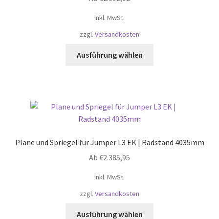
auf
der
inkl. MwSt.
Produktseite
zzgl.
Versandkosten
gewählt
werden
Dieses
Ausführung wählen
Produkt
weist
mehrere
Varianten
auf.
Die
Optionen
Plane und Spriegel für Jumper L3 EK | Radstand 4035mm
können
Ab
€
2.385,95
auf
der
inkl. MwSt.
Produktseite
zzgl.
Versandkosten
gewählt
werden
Dieses
Ausführung wählen