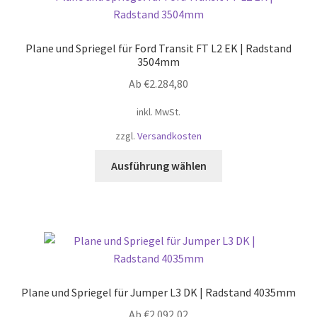
Plane und Spriegel für Ford Transit FT L2 EK | Radstand
3504mm
Ab
€
2.284,80
inkl. MwSt.
zzgl.
Versandkosten
Dieses
Ausführung wählen
Produkt
weist
mehrere
Varianten
auf.
Die
Optionen
Plane und Spriegel für Jumper L3 DK | Radstand 4035mm
können
Ab
€
2.092,02