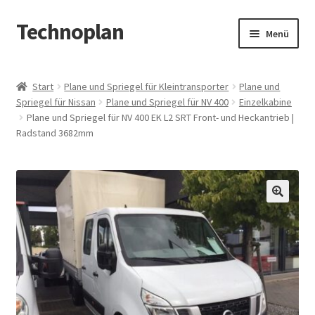
Technoplan
Zur
Zum
Menü
Navigation
Inhalt
springen
springen
Start
Start
Plane und Spriegel für Kleintransporter
Plane und
Spriegel für Nissan
Plane und Spriegel für NV 400
Einzelkabine
AGB
Plane und Spriegel für NV 400 EK L2 SRT Front- und Heckantrieb |
Radstand 3682mm
Datenschutzerklärung
Impressum
🔍
Kasse
Warenkorb