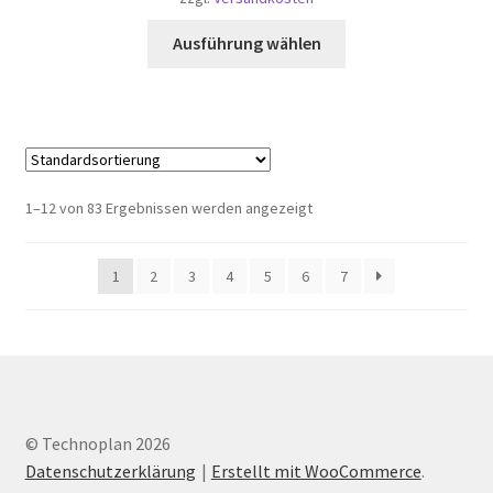
Dieses
Ausführung wählen
Produkt
weist
mehrere
Varianten
auf.
Die
1–12 von 83 Ergebnissen werden angezeigt
Optionen
können
1
2
3
4
5
6
7
auf
der
Produktseite
gewählt
werden
© Technoplan 2026
Datenschutzerklärung
Erstellt mit WooCommerce
.