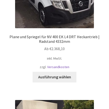
werden
Plane und Spriegel für NV 400 EK L4 DRT Heckantrieb |
Radstand 4332mm
Ab
€
2.368,10
inkl. MwSt.
zzgl.
Versandkosten
Dieses
Ausführung wählen
Produkt
weist
mehrere
Varianten
auf.