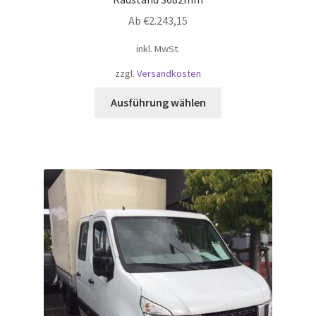
Ab
€
2.243,15
inkl. MwSt.
zzgl.
Versandkosten
Dieses
Ausführung wählen
Produkt
weist
mehrere
Varianten
auf.
Die
Optionen
können
auf
der
Produktseite
gewählt