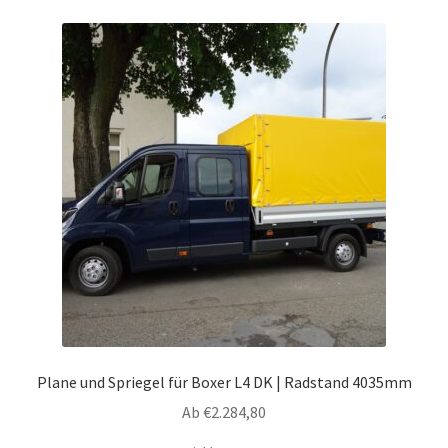
Varianten
auf.
Die
Optionen
können
auf
der
Produktseite
gewählt
werden
Plane und Spriegel für Boxer L4 DK | Radstand 4035mm
Ab
€
2.284,80