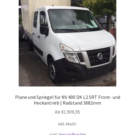
Die
Optionen
können
auf
der
Produktseite
gewählt
werden
Plane und Spriegel für NV 400 DK L2 SRT Front- und
Heckantrieb | Radstand 3682mm
Ab
€
1.909,95
inkl. MwSt.
zzgl.
Versandkosten