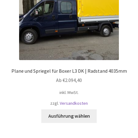
der
Produktseite
gewählt
werden
Plane und Spriegel für Boxer L3 DK | Radstand 4035mm
Ab
€
2.094,40
inkl. MwSt.
zzgl.
Versandkosten
Dieses
Ausführung wählen
Produkt
weist
mehrere