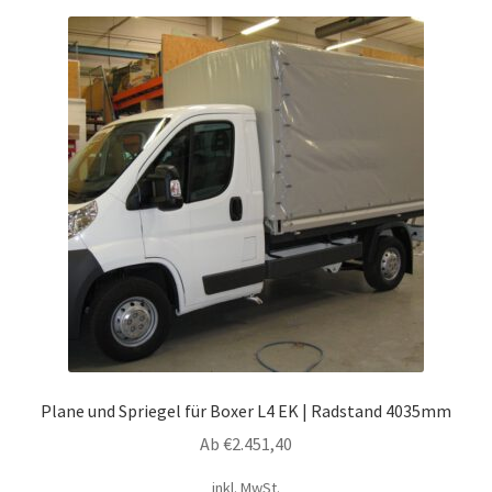
Varianten
auf.
Die
Optionen
können
auf
der
Produktseite
gewählt
werden
Plane und Spriegel für Boxer L4 EK | Radstand 4035mm
Ab
€
2.451,40
inkl. MwSt.