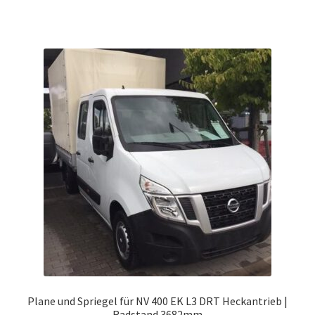
weist
mehrere
Varianten
auf.
Die
Optionen
können
auf
der
Produktseite
gewählt
werden
Plane und Spriegel für NV 400 EK L3 DRT Heckantrieb |
Radstand 3682mm