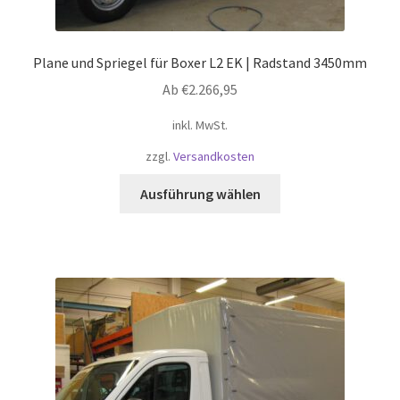
Plane und Spriegel für Boxer L2 EK | Radstand 3450mm
Ab
€
2.266,95
inkl. MwSt.
zzgl.
Versandkosten
Dieses
Ausführung wählen
Produkt
weist
mehrere
Varianten
auf.
Die
Optionen
können
auf