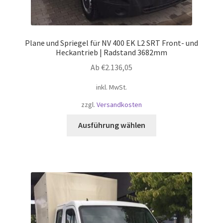
Plane und Spriegel für NV 400 EK L2 SRT Front- und
Heckantrieb | Radstand 3682mm
Ab
€
2.136,05
inkl. MwSt.
zzgl.
Versandkosten
Dieses
Ausführung wählen
Produkt
weist
mehrere
Varianten
auf.
Die
Optionen
können