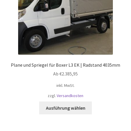
der
Produktseite
gewählt
werden
Plane und Spriegel für Boxer L3 EK | Radstand 4035mm
Ab
€
2.385,95
inkl. MwSt.
zzgl.
Versandkosten
Dieses
Ausführung wählen
Produkt
weist
mehrere