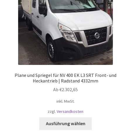
auf
der
Produktseite
gewählt
werden
Plane und Spriegel für NV 400 EK L3 SRT Front- und
Heckantrieb | Radstand 4332mm
Ab
€
2.302,65
inkl. MwSt.
zzgl.
Versandkosten
Dieses
Ausführung wählen
Produkt