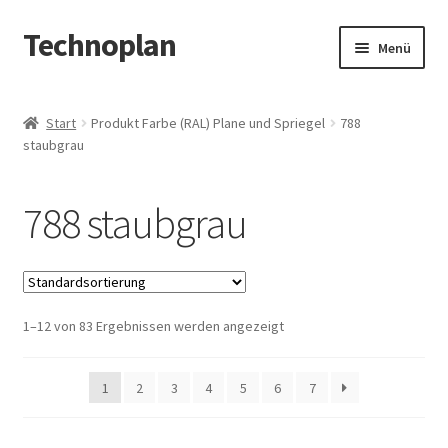
Technoplan
Zur
Zum
Menü
Navigation
Inhalt
springen
springen
Start
Start
Produkt Farbe (RAL) Plane und Spriegel
788
staubgrau
AGB
Datenschutzerklärung
788 staubgrau
Impressum
Kasse
1–12 von 83 Ergebnissen werden angezeigt
Warenkorb
1
2
3
4
5
6
7