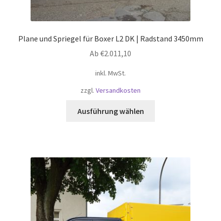
Plane und Spriegel für Boxer L2 DK | Radstand 3450mm
Ab
€
2.011,10
inkl. MwSt.
zzgl.
Versandkosten
Dieses
Ausführung wählen
Produkt
weist
mehrere
Varianten
auf.
Die
Optionen
können
auf