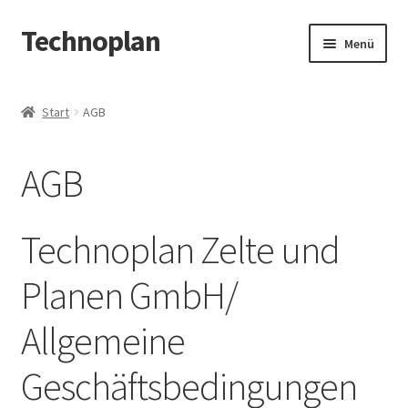
Technoplan
Zur
Zum
Menü
Navigation
Inhalt
springen
springen
Start
Start
AGB
AGB
AGB
Datenschutzerklärung
Impressum
Technoplan Zelte und
Kasse
Planen GmbH/
Allgemeine
Warenkorb
Geschäftsbedingungen