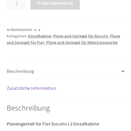
In den Warenkorb
und
Spriegel
für
Fiat
Artikelnummer:
n. a.
Kategorien:
Einzelkabine
,
Plane und Spriegel für Ducato
,
Plane
Ducato
und Spriegel für Fiat
,
Plane und Spriegel für Kleintransporter
L2
EK
|
Radstand
Beschreibung
3450mm
Menge
Zusätzliche Information
Beschreibung
Planengestell für Fiat Ducato L2 Einzelkabine