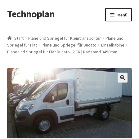
Technoplan
Zur
Zum
Menü
Navigation
Inhalt
springen
springen
Start
Start
Plane und Spriegel für Kleintransporter
Plane und
Spriegel für Fiat
Plane und Spriegel für Ducato
Einzelkabine
AGB
Plane und Spriegel für Fiat Ducato L2 EK | Radstand 3450mm
Datenschutzerklärung
Impressum
🔍
Kasse
Warenkorb