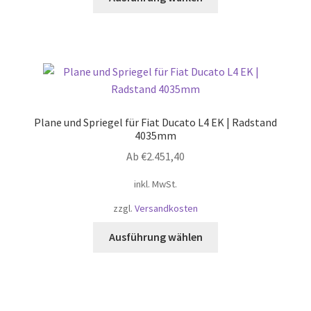
Produkt
weist
mehrere
Varianten
auf.
Die
Optionen
Plane und Spriegel für Fiat Ducato L4 EK | Radstand
können
4035mm
auf
Ab
€
2.451,40
der
Produktseite
inkl. MwSt.
gewählt
zzgl.
Versandkosten
werden
Dieses
Ausführung wählen
Produkt
weist
mehrere
Varianten