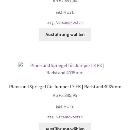
Ab
€
2.451,40
inkl. MwSt.
zzgl.
Versandkosten
Dieses
Ausführung wählen
Produkt
weist
mehrere
Varianten
auf.
Die
Optionen
Plane und Spriegel für Jumper L3 EK | Radstand 4035mm
können
Ab
€
2.385,95
auf
der
inkl. MwSt.
Produktseite
zzgl.
Versandkosten
gewählt
werden
Dieses
Ausführung wählen