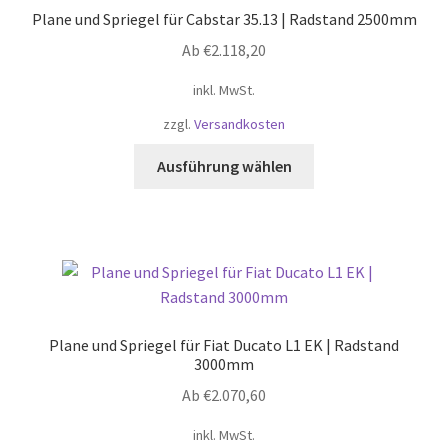
Optionen
Plane und Spriegel für Cabstar 35.13 | Radstand 2500mm
können
Ab
€
2.118,20
auf
der
inkl. MwSt.
Produktseite
zzgl.
Versandkosten
gewählt
werden
Dieses
Ausführung wählen
Produkt
weist
mehrere
Varianten
auf.
Die
Optionen
Plane und Spriegel für Fiat Ducato L1 EK | Radstand
können
3000mm
auf
Ab
€
2.070,60
der
Produktseite
inkl. MwSt.