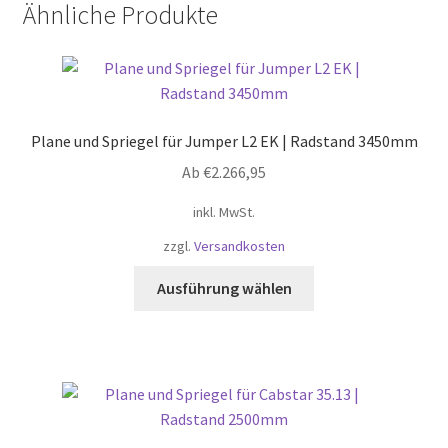
Ähnliche Produkte
Plane und Spriegel für Jumper L2 EK | Radstand 3450mm
Ab
€
2.266,95
inkl. MwSt.
zzgl.
Versandkosten
Dieses
Ausführung wählen
Produkt
weist
mehrere
Varianten
auf.
Die