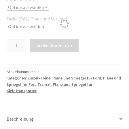
Farbe (RAL) Plane und Spriegel
Plane
In den Warenkorb
und
Spriegel
für
Ford
Artikelnummer:
n. a.
Kategorien:
Einzelkabine
,
Plane und Spriegel für Ford
,
Plane und
Transit
Spriegel für Ford Transit
,
Plane und Spriegel für
FT
Kleintransporter
L3
EK
|
Radstand
Beschreibung
3954mm
Menge