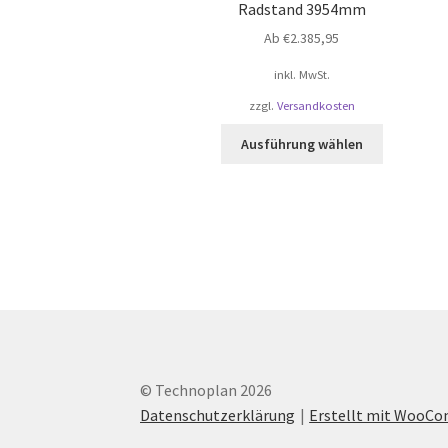
Radstand 3954mm
Ab
€
2.385,95
inkl. MwSt.
zzgl.
Versandkosten
Dieses
Ausführung wählen
Produkt
weist
mehrere
Varianten
auf.
Die
Optionen
können
auf
der
Produktsei
© Technoplan 2026
gewählt
Datenschutzerklärung
Erstellt mit WooC
werden