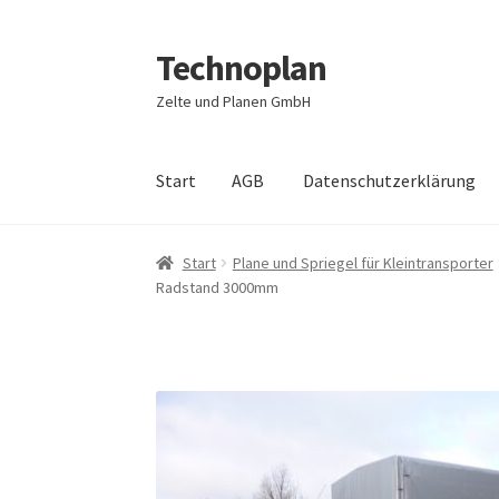
Technoplan
Zur
Zum
Navigation
Inhalt
Zelte und Planen GmbH
springen
springen
Start
AGB
Datenschutzerklärung
Start
AGB
Datenschutzerklärung
Impressum
Start
Plane und Spriegel für Kleintransporter
Radstand 3000mm