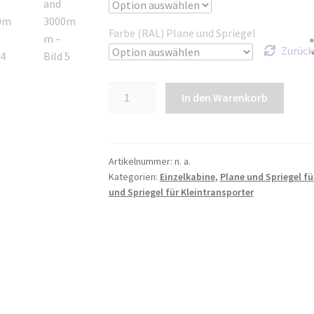
Farbe (RAL) Plane und Spriegel
Zurück
Plane
In den Warenkorb
und
Spriegel
für
Jumper
Artikelnummer:
n. a.
Kategorien:
Einzelkabine
,
Plane und Spriegel fü
L1
und Spriegel für Kleintransporter
EK
|
Radstand
3000mm
Menge