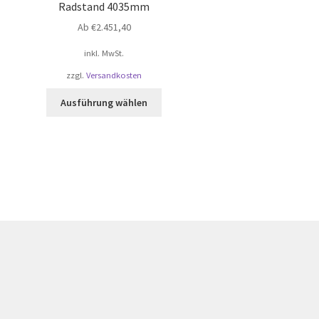
Radstand 4035mm
Ab
€
2.451,40
inkl. MwSt.
zzgl.
Versandkosten
Dieses
Ausführung wählen
Produkt
weist
mehrere
Varianten
auf.
Die
Optionen
können
auf
der
Produktseite
gewählt
werden