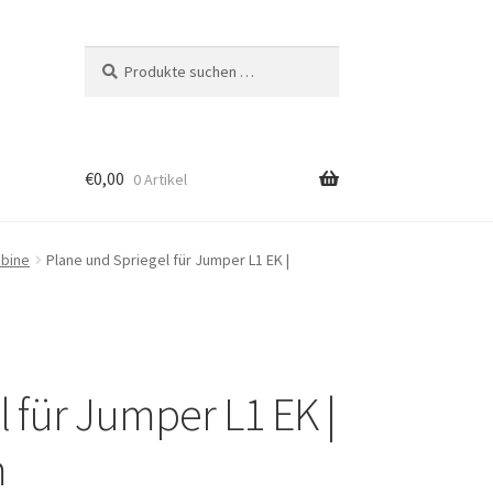
Suchen
Suchen
nach:
€
0,00
0 Artikel
abine
Plane und Spriegel für Jumper L1 EK |
 für Jumper L1 EK |
m