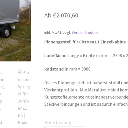
Ab
€
2.070,60
inkl. MwSt.
zzgl.
Versandkosten
Planengestell für Citroen L1 Einzelkabine
Ladefläche
Länge x Breite in mm = 2798 x 
Radstand
in mm = 3000
Dieses Planengestell ist äußerst stabil und
Vierkantprofilen. Alle Metallteile sind ko
Kunststoffelemente miteinander verbunden
Steckverbindungen und ist dadurch einfac
Höhe (in mm)