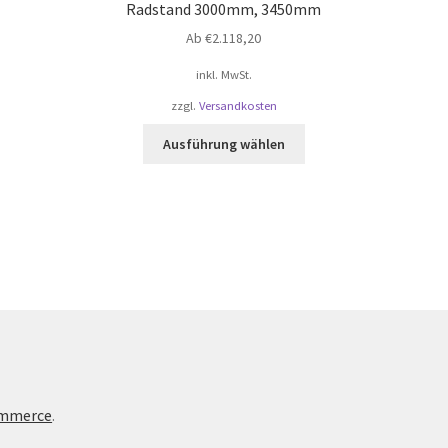
Radstand 3000mm, 3450mm
Ab
€
2.118,20
inkl. MwSt.
zzgl.
Versandkosten
Dieses
Ausführung wählen
Produkt
weist
mehrere
Varianten
auf.
Die
Optionen
können
auf
der
te
Produktseite
gewählt
ommerce
.
werden