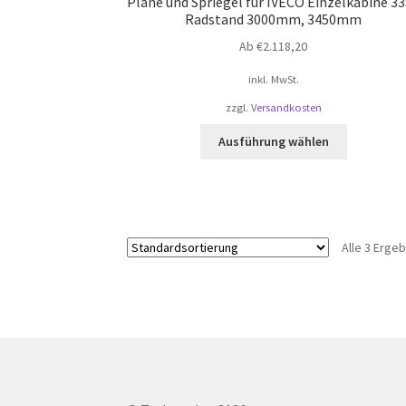
Plane und Spriegel für IVECO Einzelkabine 33
Radstand 3000mm, 3450mm
Ab
€
2.118,20
inkl. MwSt.
zzgl.
Versandkosten
Dieses
Ausführung wählen
Produkt
weist
mehrere
Varianten
auf.
Alle 3 Erge
Die
Optionen
können
auf
der
Produktsei
gewählt
werden