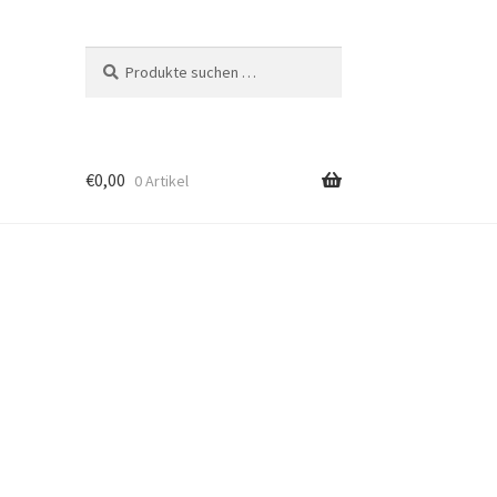
Suchen
Suchen
nach:
€
0,00
0 Artikel