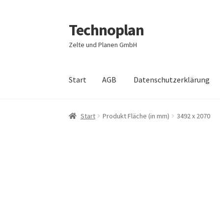
Technoplan
Zur
Zum
Navigation
Inhalt
Zelte und Planen GmbH
springen
springen
Start
AGB
Datenschutzerklärung
Start
AGB
Datenschutzerklärung
Impressum
Start
Produkt Fläche (in mm)
3492 x 2070