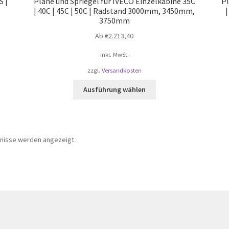
S |
Plane und Spriegel für IVECO Einzelkabine 35C
Pl
| 40C | 45C | 50C | Radstand 3000mm, 3450mm,
3750mm
Ab
€
2.213,40
inkl. MwSt.
zzgl.
Versandkosten
Dieses
Ausführung wählen
Produkt
weist
mehrere
Varianten
bnisse werden angezeigt
auf.
Die
Optionen
können
auf
der
te
Produktseite
gewählt