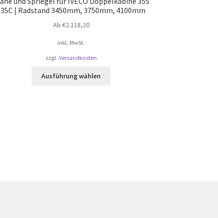
ane und Spriegel für IVECO Doppelkabine 35S
| 35C | Radstand 3450mm, 3750mm, 4100mm
Ab
€
2.118,20
inkl. MwSt.
zzgl.
Versandkosten
Dieses
Ausführung wählen
Produkt
weist
mehrere
Varianten
auf.
Die
Optionen
können
auf
der
Produktseite
gewählt
werden