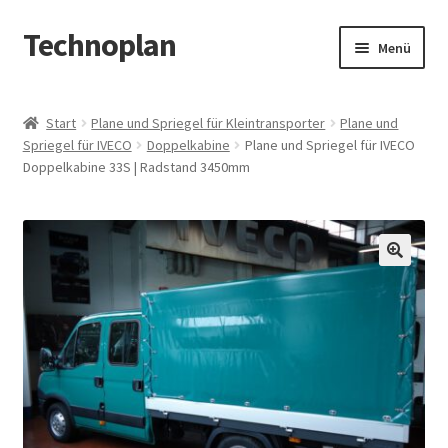
Technoplan
Zur
Zum
Menü
Navigation
Inhalt
springen
springen
Start
Start
Plane und Spriegel für Kleintransporter
Plane und
Spriegel für IVECO
Doppelkabine
Plane und Spriegel für IVECO
AGB
Doppelkabine 33S | Radstand 3450mm
Datenschutzerklärung
Impressum
🔍
Kasse
Warenkorb