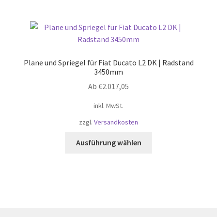
mehrere
Varianten
auf.
Die
Optionen
Plane und Spriegel für Fiat Ducato L2 DK | Radstand
können
3450mm
auf
Ab
€
2.017,05
der
Produktseite
inkl. MwSt.
gewählt
zzgl.
Versandkosten
werden
Dieses
Ausführung wählen
Produkt
weist
mehrere
Varianten
auf.
Die