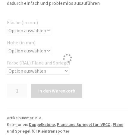
dadurch einfach und problemlos auszuführen.
Fläche (in mm)
Höhe (in mm)
Farbe (RAL) Plane und Spriegel
Plane
In den Warenkorb
und
Spriegel
für
IVECO
Artikelnummer:
n. a.
Kategorien:
Doppelkabine
,
Plane und Spriegel für IVECO
,
Plane
Doppelkabine
und Spriegel für Kleintransporter
33S