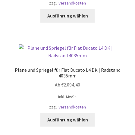
zzgl.
Versandkosten
Dieses
Ausführung wählen
Produkt
weist
mehrere
Varianten
auf.
Die
Optionen
Plane und Spriegel für Fiat Ducato L4 DK | Radstand
können
4035mm
auf
Ab
€
2.094,40
der
Produktseite
inkl. MwSt.
gewählt
zzgl.
Versandkosten
werden
Dieses
Ausführung wählen
Produkt
weist