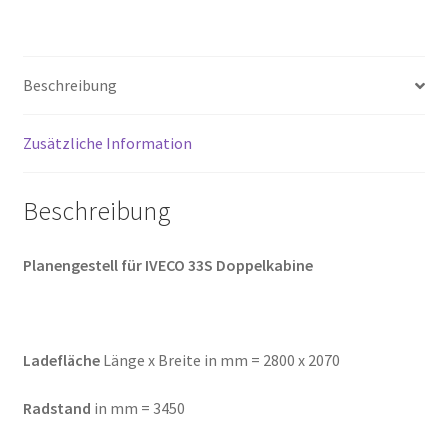
|
Radstand
3450mm
Beschreibung
Menge
Zusätzliche Information
Beschreibung
Planengestell für IVECO 33S Doppelkabine
Ladefläche
Länge x Breite in mm = 2800 x 2070
Radstand
in mm = 3450