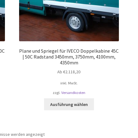
werden
40C
Plane und Spriegel für IVECO Doppelkabine 45C
| 50C Radstand 3450mm, 3750mm, 4100mm,
4350mm
Ab
€
2.118,20
inkl. MwSt.
zzgl.
Versandkosten
Dieses
Ausführung wählen
Produkt
weist
mehrere
Varianten
bnisse werden angezeigt
auf.