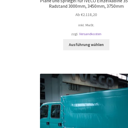
Plane und Spriegel für IVECO Einzelkabine 35
Radstand 3000mm, 3450mm, 3750mm
Ab
€
2.118,20
inkl. MwSt.
zzgl.
Versandkosten
Dieses
Ausführung wählen
Produkt
weist
mehrere
Varianten
auf.
Die
Optionen
können
auf
der
Produktsei
gewählt
werden