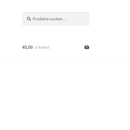
Suchen
Suchen
nach:
€
0,00
0 Artikel