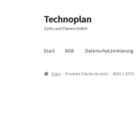
Technoplan
Zur
Zum
Navigation
Inhalt
Zelte und Planen GmbH
springen
springen
Start
AGB
Datenschutzerklärung
Start
AGB
Datenschutzerklärung
Impressum
Start
Produkt Fläche (in mm)
4092 x 2070