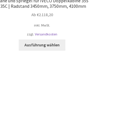
ane und Spriegel für IVECO Doppelkabine 35S
| 35C | Radstand 3450mm, 3750mm, 4100mm
Ab
€
2.118,20
inkl. MwSt.
zzgl.
Versandkosten
Dieses
Ausführung wählen
Produkt
weist
mehrere
Varianten
auf.
Die
Optionen
können
auf
der
Produktseite
gewählt
werden