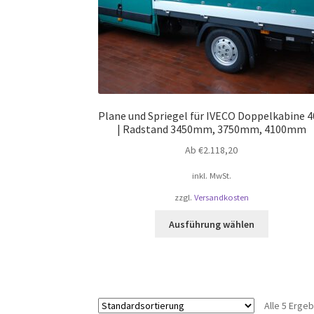
Plane und Spriegel für IVECO Doppelkabine 
| Radstand 3450mm, 3750mm, 4100mm
Ab
€
2.118,20
inkl. MwSt.
zzgl.
Versandkosten
Dieses
Ausführung wählen
Produkt
weist
mehrere
Varianten
auf.
Alle 5 Erge
Die