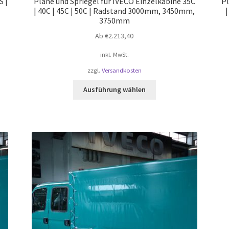
S |
Plane und Spriegel für IVECO Einzelkabine 35C
Pl
| 40C | 45C | 50C | Radstand 3000mm, 3450mm,
3750mm
Ab
€
2.213,40
inkl. MwSt.
zzgl.
Versandkosten
Dieses
Ausführung wählen
Produkt
weist
mehrere
Varianten
auf.
Die
Optionen
können
auf
der
te
Produktseite
gewählt