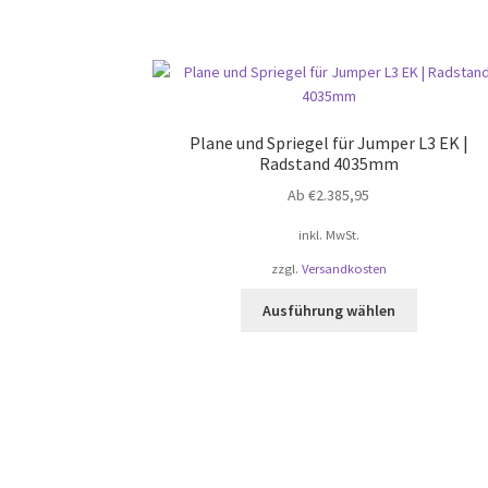
Plane und Spriegel für Jumper L3 EK |
Radstand 4035mm
Ab
€
2.385,95
inkl. MwSt.
zzgl.
Versandkosten
Dieses
Ausführung wählen
Produkt
weist
mehrere
Varianten
auf.
Die
Optionen