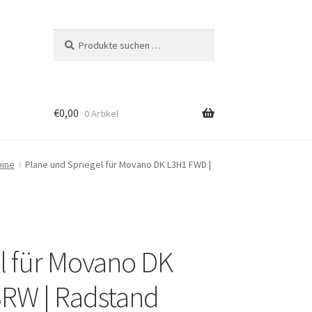
Suchen
Suchen
nach:
€
0,00
0 Artikel
bine
Plane und Spriegel für Movano DK L3H1 FWD |
l für Movano DK
RW | Radstand