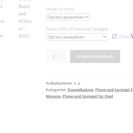
Höhe (in mm)
Farbe (RAL) Plane und Spriegel
Zurück
Plane
In den Warenkorb
und
Spriegel
für
Movano
Artikelnummer:
n. a.
Kategorien:
Doppelkabine
,
Plane und Spriegel f
DK
Movano
,
Plane und Spriegel für Opel
L3H1
FWD
|
RWD-
SRW