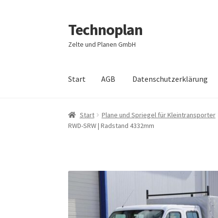
Technoplan
Zur
Zum
Navigation
Inhalt
Zelte und Planen GmbH
springen
springen
Start
AGB
Datenschutzerklärung
Start
AGB
Datenschutzerklärung
Impressum
Start
Plane und Spriegel für Kleintransporter
RWD-SRW | Radstand 4332mm