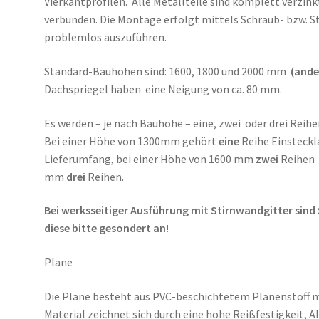
Vierkantprofilen. Alle Metallteile sind komplett verzi
verbunden. Die Montage erfolgt mittels Schraub- bzw. S
problemlos auszuführen.
Standard-Bauhöhen sind: 1600, 1800 und 2000 mm
(ander
Dachspriegel haben eine Neigung von ca. 80 mm.
Es werden – je nach Bauhöhe – eine, zwei oder drei Reih
Bei einer Höhe von 1300mm gehört
eine
Reihe Einsteckl
Lieferumfang, bei einer Höhe von 1600 mm
zwei
Reihen 
mm
drei
Reihen.
Bei werksseitiger Ausführung mit Stirnwandgitter sind 
diese bitte gesondert an!
Plane
Die Plane besteht aus PVC-beschichtetem Planenstoff m
Material zeichnet sich durch eine hohe Reißfestigkeit, 