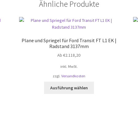
Ähnliche Produkte
Plane und Spriegel für Ford Transit FT L1 EK |
Radstand 3137mm
Ab
€
2.118,20
inkl. MwSt.
zzgl.
Versandkosten
Dieses
Ausführung wählen
Produkt
weist
mehrere
Varianten
auf.
Die
Optionen