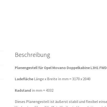
|
Radstand
4332mm
Menge
Beschreibung
Planengestell für Opel Movano Doppelkabine L3H1 FW
Ladefläche
Länge x Breite in mm = 3170 x 2040
Radstand
in mm = 4332
Dieses Planengestell ist äußerst stabil und flexibel eins