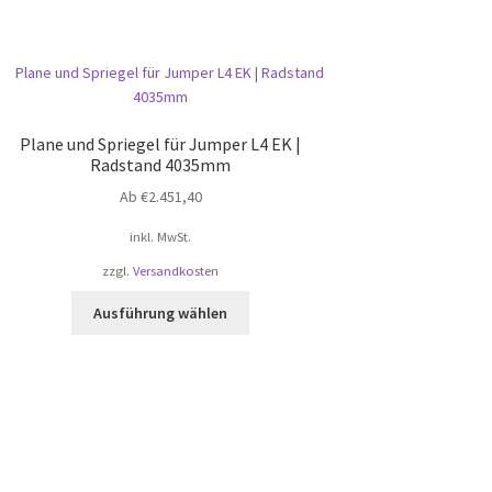
Plane und Spriegel für Jumper L4 EK |
Radstand 4035mm
Ab
€
2.451,40
inkl. MwSt.
zzgl.
Versandkosten
Dieses
Ausführung wählen
Produkt
weist
mehrere
Varianten
auf.
Die
Optionen