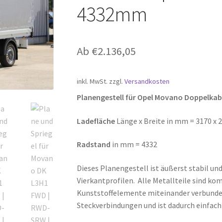
4332mm
Ab
€
2.136,05
inkl. MwSt.
zzgl.
Versandkosten
Planengestell für Opel Movano Doppelka
Ladefläche
Länge x Breite in mm = 3170 x 
Radstand
in mm = 4332
Dieses Planengestell ist äußerst stabil und
Vierkantprofilen. Alle Metallteile sind ko
Kunststoffelemente miteinander verbunden
Steckverbindungen und ist dadurch einfac