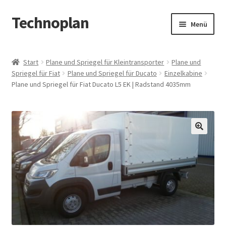
Technoplan
Zur
Zum
Menü
Navigation
Inhalt
springen
springen
Start
Start
Plane und Spriegel für Kleintransporter
Plane und
Spriegel für Fiat
Plane und Spriegel für Ducato
Einzelkabine
AGB
Plane und Spriegel für Fiat Ducato L5 EK | Radstand 4035mm
Datenschutzerklärung
Impressum
🔍
Kasse
Warenkorb