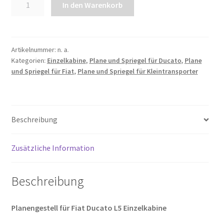
In den Warenkorb
und
Spriegel
für
Fiat
Artikelnummer:
n. a.
Kategorien:
Einzelkabine
,
Plane und Spriegel für Ducato
,
Plane
Ducato
und Spriegel für Fiat
,
Plane und Spriegel für Kleintransporter
L5
EK
|
Radstand
Beschreibung
4035mm
Menge
Zusätzliche Information
Beschreibung
Planengestell für Fiat Ducato L5 Einzelkabine