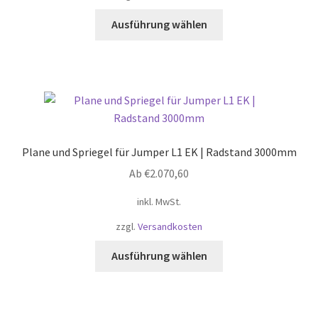
werden
Dieses
Ausführung wählen
Produkt
weist
mehrere
Varianten
auf.
Die
Optionen
Plane und Spriegel für Jumper L1 EK | Radstand 3000mm
können
Ab
€
2.070,60
auf
der
inkl. MwSt.
Produktseite
zzgl.
Versandkosten
gewählt
werden
Dieses
Ausführung wählen
Produkt
weist
mehrere