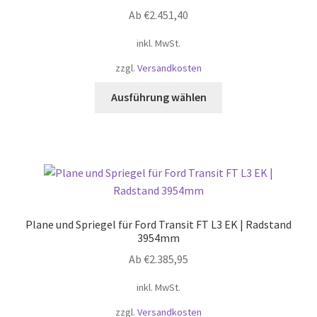
Ab
€
2.451,40
inkl. MwSt.
zzgl.
Versandkosten
Dieses
Ausführung wählen
Produkt
weist
mehrere
Varianten
auf.
Die
Optionen
Plane und Spriegel für Ford Transit FT L3 EK | Radstand
können
3954mm
auf
Ab
€
2.385,95
der
Produktseite
inkl. MwSt.
gewählt
zzgl.
Versandkosten