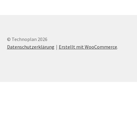
Varianten
auf.
Die
Optionen
können
auf
© Technoplan 2026
der
Datenschutzerklärung
Erstellt mit WooCommerce
.
Produktseite
gewählt
werden