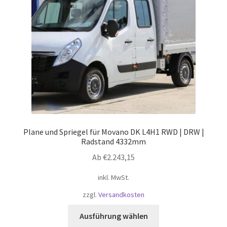
auf
der
Produktseite
gewählt
werden
Plane und Spriegel für Movano DK L4H1 RWD | DRW |
Radstand 4332mm
Ab
€
2.243,15
inkl. MwSt.
zzgl.
Versandkosten
Dieses
Ausführung wählen
Produkt