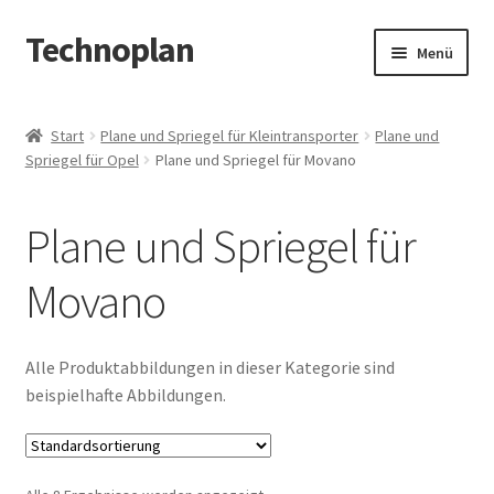
Technoplan
Zur
Zum
Menü
Navigation
Inhalt
springen
springen
Start
Start
Plane und Spriegel für Kleintransporter
Plane und
Spriegel für Opel
Plane und Spriegel für Movano
AGB
Datenschutzerklärung
Plane und Spriegel für
Impressum
Movano
Kasse
Alle Produktabbildungen in dieser Kategorie sind
beispielhafte Abbildungen.
Warenkorb