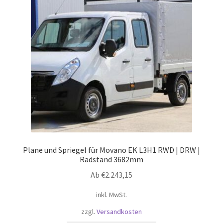
Optionen
können
auf
der
Produktseite
gewählt
werden
Plane und Spriegel für Movano EK L3H1 RWD | DRW |
Radstand 3682mm
Ab
€
2.243,15
inkl. MwSt.
zzgl.
Versandkosten