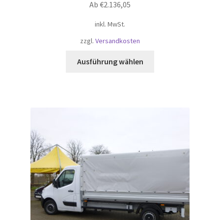
Ab
€
2.136,05
inkl. MwSt.
zzgl.
Versandkosten
Dieses
Ausführung wählen
Produkt
weist
mehrere
Varianten
auf.
Die
Optionen
können
auf
der
Produktseite
gewählt
werden