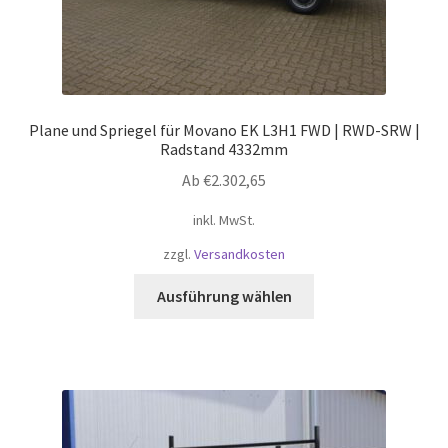
Plane und Spriegel für Movano EK L3H1 FWD | RWD-SRW |
Radstand 4332mm
Ab
€
2.302,65
inkl. MwSt.
zzgl.
Versandkosten
Dieses
Ausführung wählen
Produkt
weist
mehrere
Varianten
auf.
Die