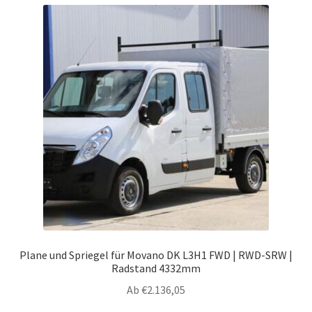
Varianten
auf.
Die
Optionen
können
auf
der
Produktseite
gewählt
werden
Plane und Spriegel für Movano DK L3H1 FWD | RWD-SRW |
Radstand 4332mm
Ab
€
2.136,05