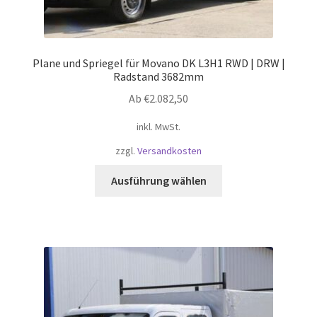
Plane und Spriegel für Movano DK L3H1 RWD | DRW |
Radstand 3682mm
Ab
€
2.082,50
inkl. MwSt.
zzgl.
Versandkosten
Dieses
Ausführung wählen
Produkt
weist
mehrere
Varianten
auf.
Die
Optionen
können