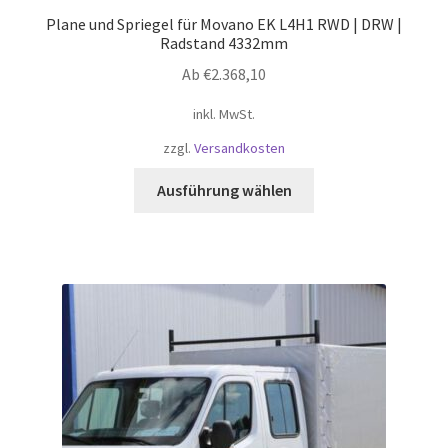
Plane und Spriegel für Movano EK L4H1 RWD | DRW |
Radstand 4332mm
Ab
€
2.368,10
inkl. MwSt.
zzgl.
Versandkosten
Dieses
Ausführung wählen
Produkt
weist
mehrere
Varianten
auf.
Die
Optionen
können
auf
der