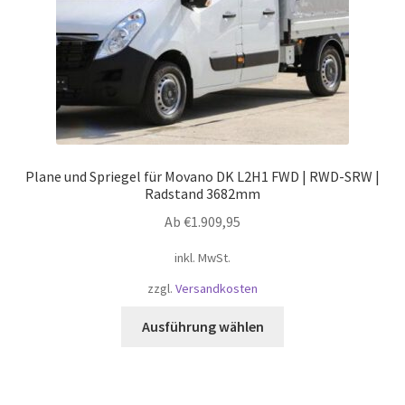
Produktseite
gewählt
werden
Plane und Spriegel für Movano DK L2H1 FWD | RWD-SRW |
Radstand 3682mm
Ab
€
1.909,95
inkl. MwSt.
zzgl.
Versandkosten
Dieses
Ausführung wählen
Produkt
weist
mehrere