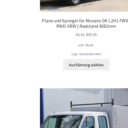
Plane und Spriegel für Movano DK L2H1 FWD
RWD-SRW | Radstand 3682mm
Ab
€
1.909,95
inkl. MwSt.
zzgl.
Versandkosten
Dieses
Ausführung wählen
Produkt
weist
mehrere
Varianten
auf.
Die
Optionen
können
auf
der