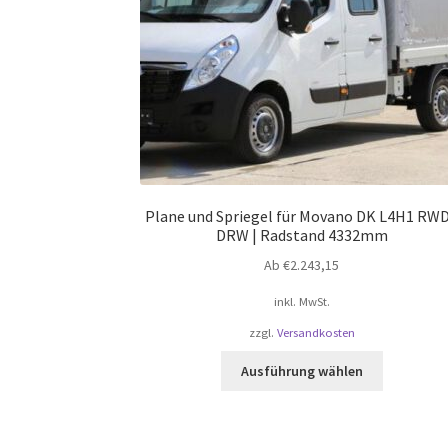
Produktsei
gewählt
werden
Plane und Spriegel für Movano DK L4H1 RWD
DRW | Radstand 4332mm
Ab
€
2.243,15
inkl. MwSt.
zzgl.
Versandkosten
Dieses
Ausführung wählen
Produkt
weist
mehrere