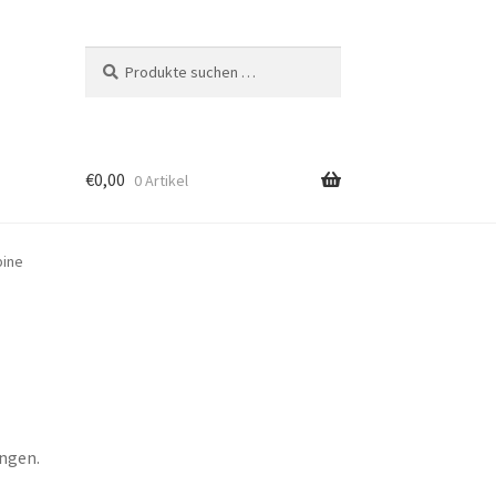
Suchen
Suchen
nach:
€
0,00
0 Artikel
bine
ungen.