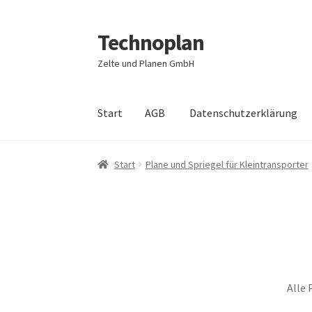
Technoplan
Zur
Zum
Navigation
Inhalt
Zelte und Planen GmbH
springen
springen
Start
AGB
Datenschutzerklärung
Start
AGB
Datenschutzerklärung
Impressum
Start
Plane und Spriegel für Kleintransporter
Alle 