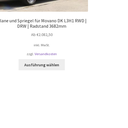
lane und Spriegel für Movano DK L3H1 RWD |
DRW | Radstand 3682mm
Ab
€
2.082,50
inkl. MwSt.
zzgl.
Versandkosten
Dieses
Ausführung wählen
Produkt
weist
mehrere
Varianten
auf.
Die
Optionen
können
auf
der