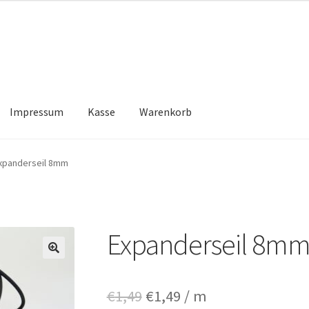
Impressum
Kasse
Warenkorb
Kasse
Warenkorb
xpanderseil 8mm
Expanderseil 8m
🔍
Ursprünglicher
Aktueller
€
1,49
€
1,49
/ m