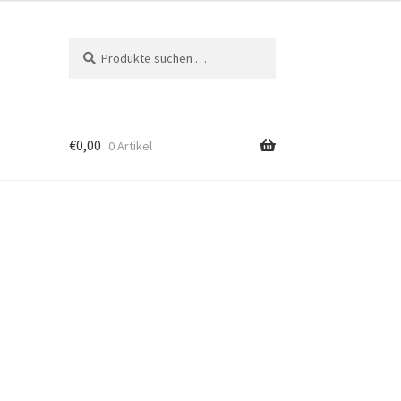
Suchen
Suchen
nach:
€
0,00
0 Artikel
m