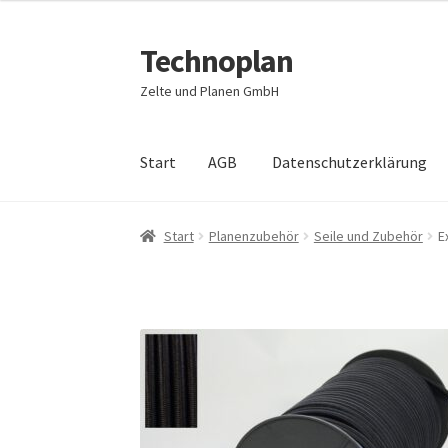
war:
ist:
€1,49
€1,49.
Technoplan
Zur
Zum
Navigation
Inhalt
Zelte und Planen GmbH
springen
springen
Start
AGB
Datenschutzerklärung
Start
AGB
Datenschutzerklärung
Impressum
Start
Planenzubehör
Seile und Zubehör
E