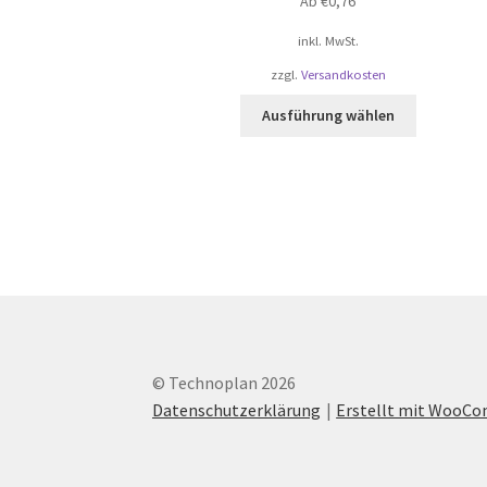
Ab
€
0,76
inkl. MwSt.
zzgl.
Versandkosten
Dieses
Ausführung wählen
Produkt
weist
mehrere
Varianten
auf.
Die
Optionen
können
auf
der
Produktsei
© Technoplan 2026
gewählt
Datenschutzerklärung
Erstellt mit WooC
werden