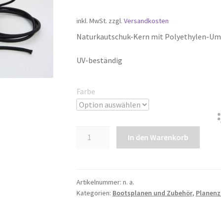
Preis
Preis
inkl. MwSt.
zzgl.
Versandkosten
war:
ist:
Naturkautschuk-Kern mit Polyethylen-U
€1,49
€1,49.
UV-beständig
Farbe
Expanderseil
In den Warenkorb
8mm
Menge
Artikelnummer:
n. a.
Kategorien:
Bootsplanen und Zubehör
,
Planenz