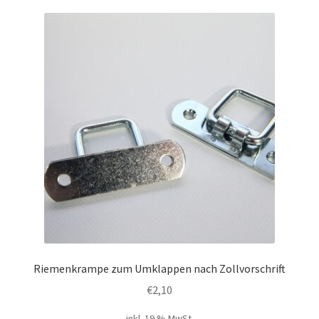
Varianten
auf.
Die
Optionen
können
auf
der
Produktseite
gewählt
werden
Riemenkrampe zum Umklappen nach Zollvorschrift
€
2,10
inkl. 19 % MwSt.