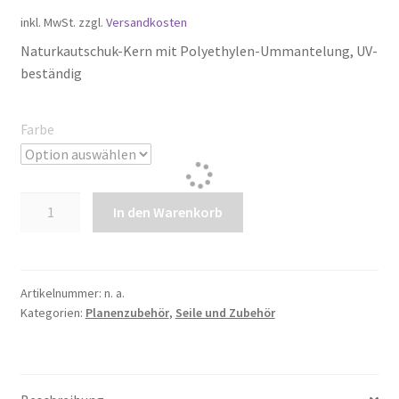
inkl. MwSt.
zzgl.
Versandkosten
war:
ist:
Naturkautschuk-Kern mit Polyethylen-Ummantelung, UV-
€2,19
€2,19.
beständig
Farbe
Expanderseil
In den Warenkorb
10mm
Menge
Artikelnummer:
n. a.
Kategorien:
Planenzubehör
,
Seile und Zubehör