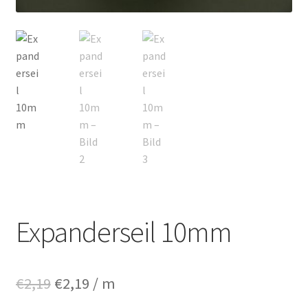
Expanderseil 10mm
Ursprünglicher
Aktueller
€
2,19
€
2,19
/ m
Preis
Preis