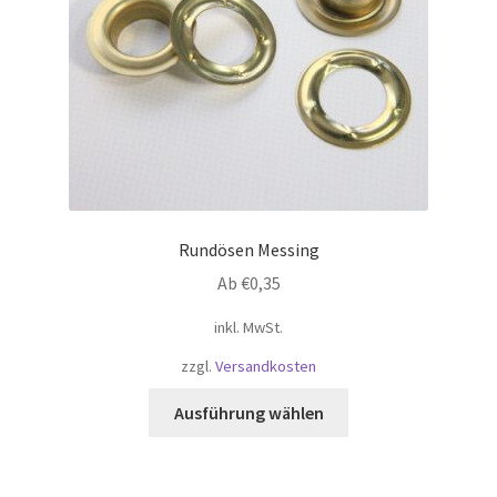
Rundösen Messing
Ab
€
0,35
inkl. MwSt.
zzgl.
Versandkosten
Dieses
Ausführung wählen
Produkt
weist
mehrere