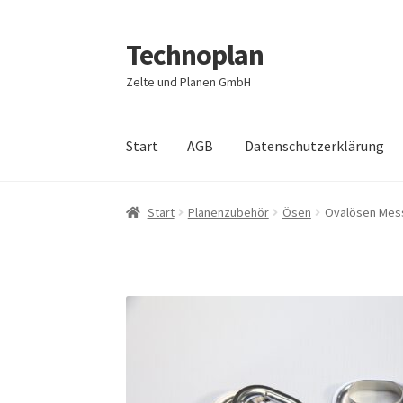
Technoplan
Zur
Zum
Navigation
Inhalt
Zelte und Planen GmbH
springen
springen
Start
AGB
Datenschutzerklärung
Start
AGB
Datenschutzerklärung
Impressum
Start
Planenzubehör
Ösen
Ovalösen Mess