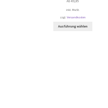
Ab
€
0,85
inkl. MwSt.
zzgl.
Versandkosten
Dieses
Ausführung wählen
Produkt
weist
mehrere
Varianten
auf.
Die
Optionen
können
auf
der
Produktsei
gewählt
werden