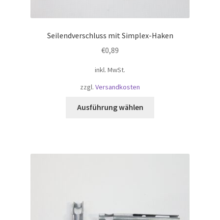
Seilendverschluss mit Simplex-Haken
€
0,89
inkl. MwSt.
zzgl.
Versandkosten
Dieses
Ausführung wählen
Produkt
weist
mehrere
Varianten
auf.
Die
Optionen
können
auf