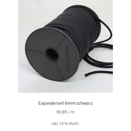
auf.
Die
Optionen
können
auf
der
Produktseite
gewählt
werden
Expanderseil 6mm schwarz
€
0,89
/ m
inkl. 19 % MwSt.