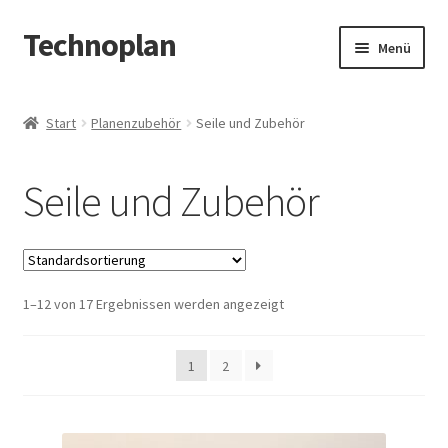
Technoplan
Zur
Zum
Menü
Navigation
Inhalt
springen
springen
Start
Start
Planenzubehör
Seile und Zubehör
AGB
Seile und Zubehör
Datenschutzerklärung
Impressum
1–12 von 17 Ergebnissen werden angezeigt
Kasse
Warenkorb
1
2