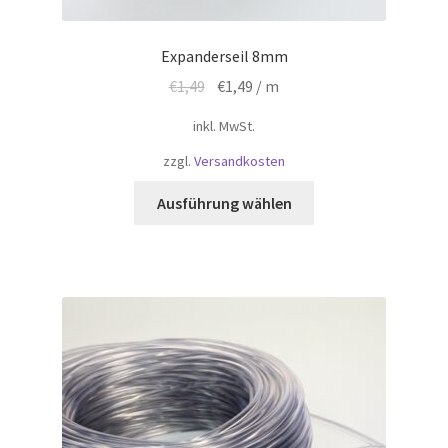
Expanderseil 8mm
Ursprünglicher
Aktueller
€
1,49
€
1,49
/ m
Preis
Preis
inkl. MwSt.
war:
ist:
€1,49
€1,49.
zzgl.
Versandkosten
Dieses
Ausführung wählen
Produkt
weist
mehrere
Varianten
auf.
Die
Optionen
können
auf
der