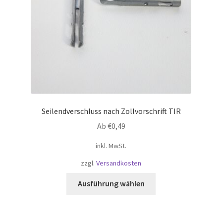
der
Produktseite
gewählt
werden
Seilendverschluss nach Zollvorschrift TIR
Ab
€
0,49
inkl. MwSt.
zzgl.
Versandkosten
Dieses
Ausführung wählen
Produkt
weist
mehrere