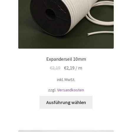
Expanderseil 10mm
Ursprünglicher
Aktueller
€
2,19
€
2,19
/ m
Preis
Preis
inkl. MwSt.
war:
ist:
€2,19
€2,19.
zzgl.
Versandkosten
Dieses
Ausführung wählen
Produkt
weist
mehrere
Varianten