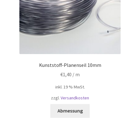
Produktseite
gewählt
werden
Kunststoff-Planenseil 10mm
€
1,40
/ m
inkl. 19 % MwSt.
zzgl.
Versandkosten
Abmessung