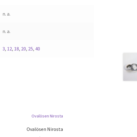
n. a.
n. a.
3
,
12
,
18
,
20
,
25
,
40
Ovalösen Nirosta