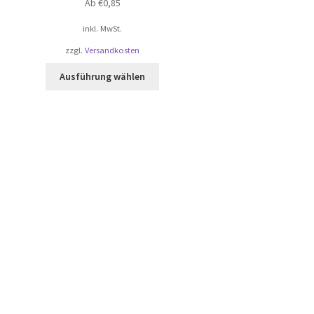
Ab
€
0,85
inkl. MwSt.
zzgl.
Versandkosten
Dieses
Ausführung wählen
Produkt
weist
mehrere
Varianten
auf.
Die
Optionen
können
auf
der
Produktseite
gewählt
werden