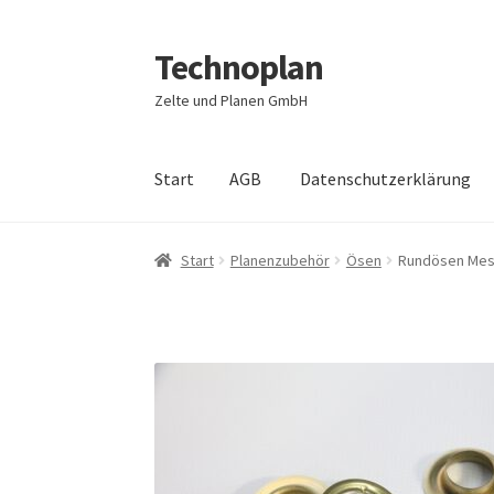
Technoplan
Zur
Zum
Navigation
Inhalt
Zelte und Planen GmbH
springen
springen
Start
AGB
Datenschutzerklärung
Start
AGB
Datenschutzerklärung
Impressum
Start
Planenzubehör
Ösen
Rundösen Mes