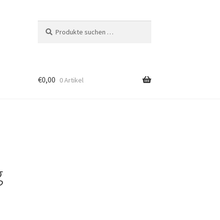
Suchen
Suchen
nach:
€
0,00
0 Artikel
g