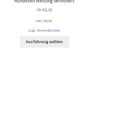
Rundösen Messing vernickelt
Ab
€
0,36
inkl. MwSt.
zzgl.
Versandkosten
Dieses
Ausführung wählen
Produkt
weist
mehrere
Varianten
auf.
Die
Optionen
können
auf
der
Produktseite
gewählt
werden