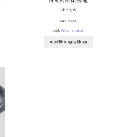
n
Rundösen Messing
Ab
€
0,35
inkl. MwSt.
zzgl.
Versandkosten
Dieses
Ausführung wählen
Produkt
weist
mehrere
Varianten
auf.
Die
Optionen
können
auf
der
te
Produktseite
gewählt
werden