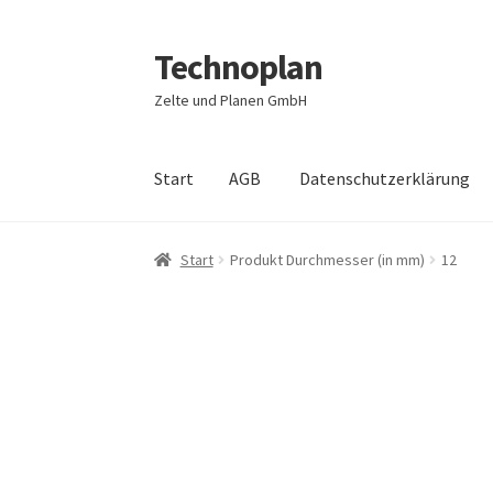
Technoplan
Zur
Zum
Navigation
Inhalt
Zelte und Planen GmbH
springen
springen
Start
AGB
Datenschutzerklärung
Start
AGB
Datenschutzerklärung
Impressum
Start
Produkt Durchmesser (in mm)
12