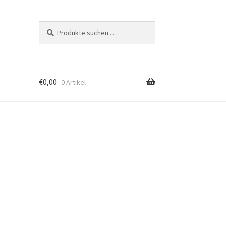
Suchen
Suchen
nach:
€
0,00
0 Artikel