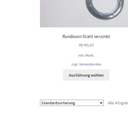
Rundösen Stahl verzinkt
Ab
€
0,10
inkl. MwSt.
zzgl.
Versandkosten
Dieses
Ausführung wählen
Produkt
weist
mehrere
Varianten
Alle 4 Erge
auf.
Die
Optionen
können