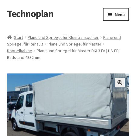
Technoplan
Zur
Zum
Menü
Navigation
Inhalt
springen
springen
Start
Start
Plane und Spriegel für Kleintransporter
Plane und
Spriegel für Renault
Plane und Spriegel für Master
AGB
Doppelkabine
Plane und Spriegel für Master DKL3 FA | HA-EB |
Radstand 4332mm
Datenschutzerklärung
Impressum
🔍
Kasse
Warenkorb