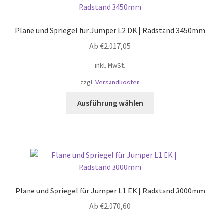
Die
Optionen
Plane und Spriegel für Jumper L2 DK | Radstand 3450mm
können
Ab
€
2.017,05
auf
der
inkl. MwSt.
Produktseite
zzgl.
Versandkosten
gewählt
werden
Dieses
Ausführung wählen
Produkt
weist
mehrere
Varianten
auf.
Die
Optionen
Plane und Spriegel für Jumper L1 EK | Radstand 3000mm
können
Ab
€
2.070,60
auf