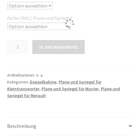
Farbe (RAL) Plane und Spriegel
Plane
In den Warenkorb
und
Spriegel
für
Master
Artikelnummer:
n. a.
Kategorien:
Doppelkabine
,
Plane und Spriegel für
DKL3
Kleintransporter
,
Plane und Spriegel für Master
,
Plane und
FA
Spriegel für Renault
|
HA-
EB
|
Beschreibung
Radstand
4332mm