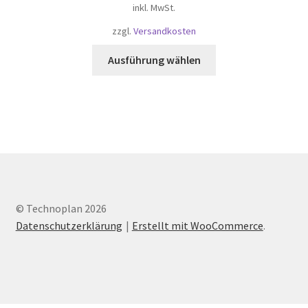
der
inkl. MwSt.
Produktseite
zzgl.
Versandkosten
gewählt
werden
Dieses
Ausführung wählen
Produkt
weist
mehrere
Varianten
auf.
Die
Optionen
können
auf
© Technoplan 2026
der
Datenschutzerklärung
Erstellt mit WooCommerce
.
Produktseite
gewählt
werden