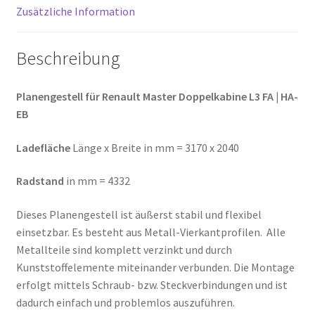
Zusätzliche Information
Menge
Beschreibung
Planengestell für Renault Master Doppelkabine L3 FA | HA-
EB
Ladefläche
Länge x Breite in mm = 3170 x 2040
Radstand
in mm = 4332
Dieses Planengestell ist äußerst stabil und flexibel
einsetzbar. Es besteht aus Metall-Vierkantprofilen. Alle
Metallteile sind komplett verzinkt und durch
Kunststoffelemente miteinander verbunden. Die Montage
erfolgt mittels Schraub- bzw. Steckverbindungen und ist
dadurch einfach und problemlos auszuführen.