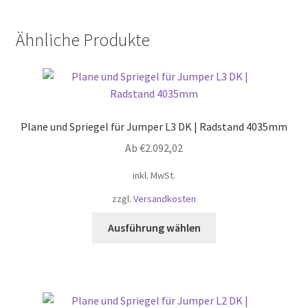
Ähnliche Produkte
Plane und Spriegel für Jumper L3 DK | Radstand 4035mm
Ab
€
2.092,02
inkl. MwSt.
zzgl.
Versandkosten
Dieses
Ausführung wählen
Produkt
weist
mehrere
Varianten
auf.