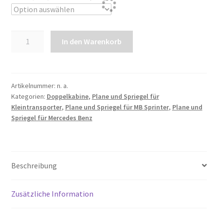
Plane
In den Warenkorb
und
Spriegel
für
MB
Artikelnummer:
n. a.
Kategorien:
Doppelkabine
,
Plane und Spriegel für
Sprinter
Kleintransporter
,
Plane und Spriegel für MB Sprinter
,
Plane und
lang
Spriegel für Mercedes Benz
DK
Hinterradantrieb
5t
|
Beschreibung
5,5t
|
Zusätzliche Information
Radstand
4325mm