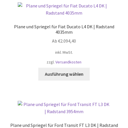
Plane und Spriegel für Fiat Ducato L4 DK | Radstand
4035mm
Ab
€
2.094,40
inkl. MwSt.
zzgl.
Versandkosten
Dieses
Ausführung wählen
Produkt
weist
mehrere
Varianten
auf.
Die
Optionen
Plane und Spriegel für Ford Transit FT L3 DK | Radstand