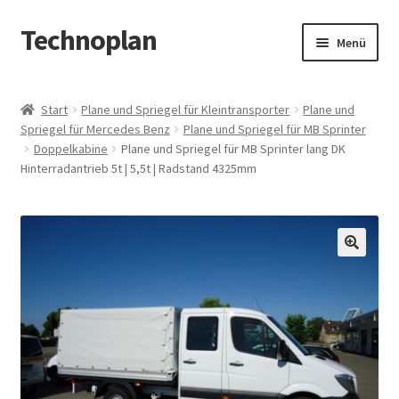
Technoplan
Zur
Zum
Menü
Navigation
Inhalt
springen
springen
Start
Start
Plane und Spriegel für Kleintransporter
Plane und
Spriegel für Mercedes Benz
Plane und Spriegel für MB Sprinter
AGB
Doppelkabine
Plane und Spriegel für MB Sprinter lang DK
Hinterradantrieb 5t | 5,5t | Radstand 4325mm
Datenschutzerklärung
Impressum
🔍
Kasse
Warenkorb