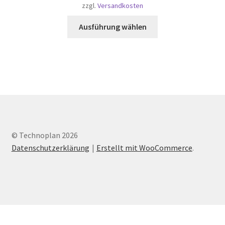
zzgl.
Versandkosten
werden
Dieses
Ausführung wählen
Produkt
weist
mehrere
Varianten
auf.
Die
Optionen
können
auf
© Technoplan 2026
der
Datenschutzerklärung
Erstellt mit WooCommerce
.
Produktseite
gewählt
werden