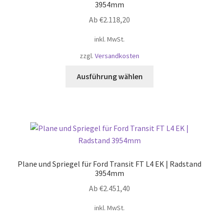
können
3954mm
auf
Ab
€
2.118,20
der
Produktseite
inkl. MwSt.
gewählt
zzgl.
Versandkosten
werden
Dieses
Ausführung wählen
Produkt
weist
mehrere
Varianten
auf.
Die
Optionen
Plane und Spriegel für Ford Transit FT L4 EK | Radstand
können
3954mm
auf
Ab
€
2.451,40
der
Produktseite
inkl. MwSt.
gewählt