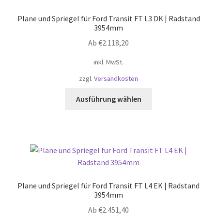
Optionen
Plane und Spriegel für Ford Transit FT L3 DK | Radstand
können
3954mm
auf
Ab
€
2.118,20
der
Produktseite
inkl. MwSt.
gewählt
zzgl.
Versandkosten
werden
Dieses
Ausführung wählen
Produkt
weist
mehrere
Varianten
auf.
Die
Optionen
Plane und Spriegel für Ford Transit FT L4 EK | Radstand
können
3954mm
auf
Ab
€
2.451,40
der