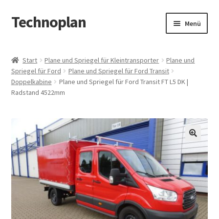
Technoplan
Zur
Zum
Menü
Navigation
Inhalt
springen
springen
Start
Start
Plane und Spriegel für Kleintransporter
Plane und
Spriegel für Ford
Plane und Spriegel für Ford Transit
AGB
Doppelkabine
Plane und Spriegel für Ford Transit FT L5 DK |
Radstand 4522mm
Datenschutzerklärung
Impressum
🔍
Kasse
Warenkorb