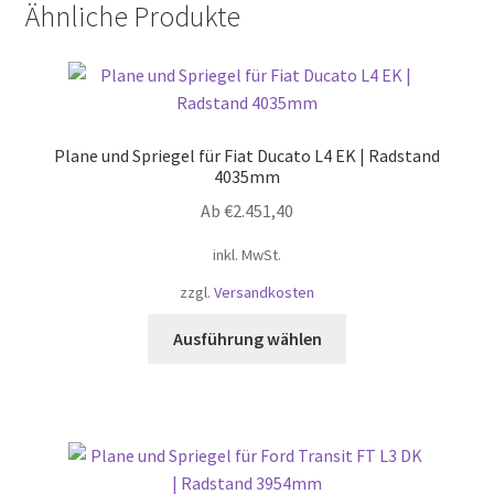
Ähnliche Produkte
Plane und Spriegel für Fiat Ducato L4 EK | Radstand
4035mm
Ab
€
2.451,40
inkl. MwSt.
zzgl.
Versandkosten
Dieses
Ausführung wählen
Produkt
weist
mehrere
Varianten
auf.
Die