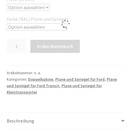
Farbe (RAL) Plane und Spriegel
Plane
In den Warenkorb
und
Spriegel
für
Ford
Artikelnummer:
n. a.
Kategorien:
Doppelkabine
,
Plane und Spriegel für Ford
,
Plane
Transit
und Spriegel für Ford Transit
,
Plane und Spriegel für
FT
Kleintransporter
L5
DK
|
Radstand
Beschreibung
4522mm
Menge