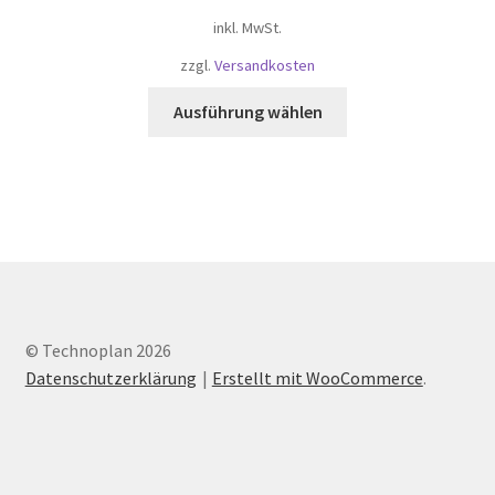
Produktseite
inkl. MwSt.
gewählt
zzgl.
Versandkosten
werden
Dieses
Ausführung wählen
Produkt
weist
mehrere
Varianten
auf.
Die
Optionen
können
auf
© Technoplan 2026
der
Datenschutzerklärung
Erstellt mit WooCommerce
.
Produktseite
gewählt
werden