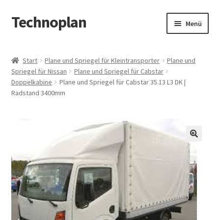
Technoplan
Zur
Zum
Menü
Navigation
Inhalt
springen
springen
Start
Start
Plane und Spriegel für Kleintransporter
Plane und
Spriegel für Nissan
Plane und Spriegel für Cabstar
AGB
Doppelkabine
Plane und Spriegel für Cabstar 35.13 L3 DK |
Radstand 3400mm
Datenschutzerklärung
Impressum
🔍
Kasse
Warenkorb