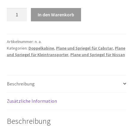
Plane
In den Warenkorb
und
Spriegel
für
Cabstar
Artikelnummer:
n. a.
Kategorien:
Doppelkabine
,
Plane und Spriegel für Cabstar
,
Plane
35.13
und Spriegel für Kleintransporter
,
Plane und Spriegel für Nissan
L3
DK
|
Radstand
Beschreibung
3400mm
Menge
Zusätzliche Information
Beschreibung