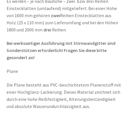
Es werden – je nach Bauhöhe – zwei bzw. drei Reihen
Einstecklatten (umlaufend) mitgeliefert. Bei einer Höhe
von 1600 mm gehören
zwei
Reihen Einstecklatten aus
Holz (25 x 110 mm) zum Lieferumfang und bei den Höhen
1800 und 2000 mm
drei
Reihen.
Bei werksseitiger Ausführung mit Stirnwandgitter sind
Sonderstützen erforderlich! Fragen Sie diese bitte
gesondert an!
Plane
Die Plane besteht aus PVC-beschichtetem Planenstoff mit
einer Hochglanz-Lackierung. Dieses Material zeichnet sich
durch eine hohe Reißfestigkeit, Alterungsbeständigkeit
und absolute Wasserundurchlässigkeit aus.