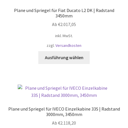
Plane und Spriegel für Fiat Ducato L2 DK | Radstand
3450mm
Ab
€
2.017,05
inkl. MwSt.
zzgl.
Versandkosten
Dieses
Ausführung wählen
Produkt
weist
mehrere
Varianten
auf.
Die
Optionen
Plane und Spriegel für IVECO Einzelkabine 33S | Radstand
können
3000mm, 3450mm
auf
Ab
€
2.118,20
der