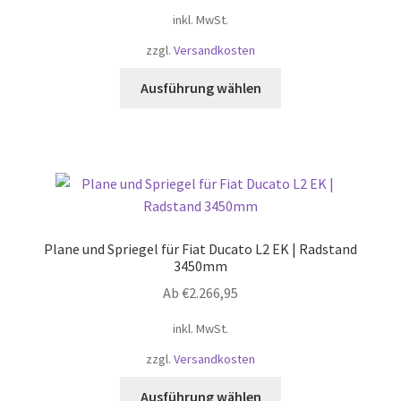
Produktseite
inkl. MwSt.
gewählt
zzgl.
Versandkosten
werden
Dieses
Ausführung wählen
Produkt
weist
mehrere
Varianten
auf.
Die
Optionen
Plane und Spriegel für Fiat Ducato L2 EK | Radstand
können
3450mm
auf
Ab
€
2.266,95
der
Produktseite
inkl. MwSt.
gewählt
zzgl.
Versandkosten
werden
Dieses
Ausführung wählen