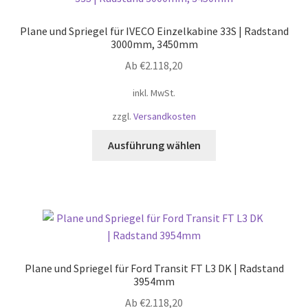
Plane und Spriegel für IVECO Einzelkabine 33S | Radstand
3000mm, 3450mm
Ab
€
2.118,20
inkl. MwSt.
zzgl.
Versandkosten
Dieses
Ausführung wählen
Produkt
weist
mehrere
Varianten
auf.
Die
Optionen
Plane und Spriegel für Ford Transit FT L3 DK | Radstand
können
3954mm
auf
Ab
€
2.118,20