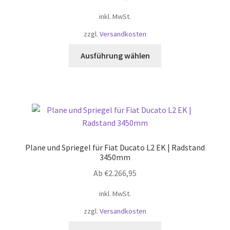
der
Produktseite
inkl. MwSt.
gewählt
zzgl.
Versandkosten
werden
Dieses
Ausführung wählen
Produkt
weist
mehrere
Varianten
auf.
Die
Optionen
Plane und Spriegel für Fiat Ducato L2 EK | Radstand
können
3450mm
auf
Ab
€
2.266,95
der
Produktseite
inkl. MwSt.
gewählt
zzgl.
Versandkosten
werden
Dieses