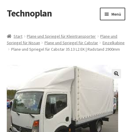
Technoplan
Zur
Zum
Menü
Navigation
Inhalt
springen
springen
Start
Start
Plane und Spriegel für Kleintransporter
Plane und
Spriegel für Nissan
Plane und Spriegel für Cabstar
Einzelkabine
AGB
Plane und Spriegel für Cabstar 35.13 L2 EK | Radstand 2900mm
Datenschutzerklärung
Impressum
🔍
Kasse
Warenkorb