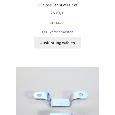
Ovalöse Stahl verzinkt
Ab
€
0,31
inkl. MwSt.
zzgl.
Versandkosten
Dieses
Ausführung wählen
Produkt
weist
mehrere
Varianten
auf.
Die
Optionen
können
auf
der
Produktseite