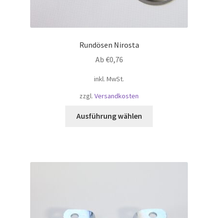
Rundösen Nirosta
Ab
€
0,76
inkl. MwSt.
zzgl.
Versandkosten
Dieses
Ausführung wählen
Produkt
weist
mehrere
Varianten
auf.
Die
Optionen
können