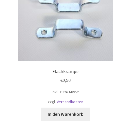
auf
der
Produktseite
gewählt
werden
Flachkrampe
€
0,50
inkl. 19 % MwSt.
zzgl.
Versandkosten
In den Warenkorb