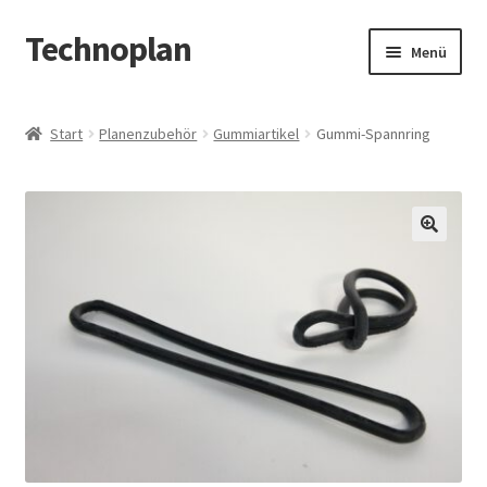
Technoplan
Zur
Zum
Menü
Navigation
Inhalt
springen
springen
Start
Start
Planenzubehör
Gummiartikel
Gummi-Spannring
AGB
Datenschutzerklärung
🔍
Impressum
Kasse
Warenkorb