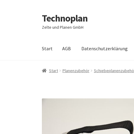
Technoplan
Zur
Zum
Navigation
Inhalt
Zelte und Planen GmbH
springen
springen
Start
AGB
Datenschutzerklärung
Start
AGB
Datenschutzerklärung
Impressum
Start
Planenzubehör
Schiebeplanenzubehö