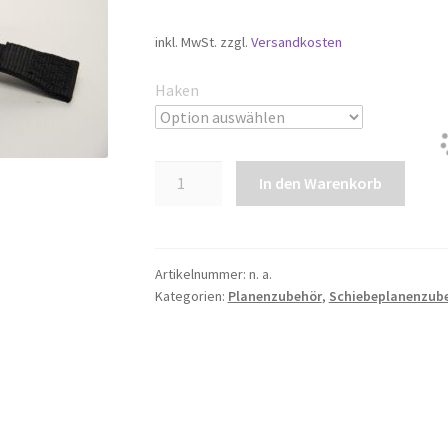
inkl. MwSt.
zzgl.
Versandkosten
Haken
Over
In den Warenkorb
Center-
Spanner
Menge
Artikelnummer:
n. a.
Kategorien:
Planenzubehör
,
Schiebeplanenzub