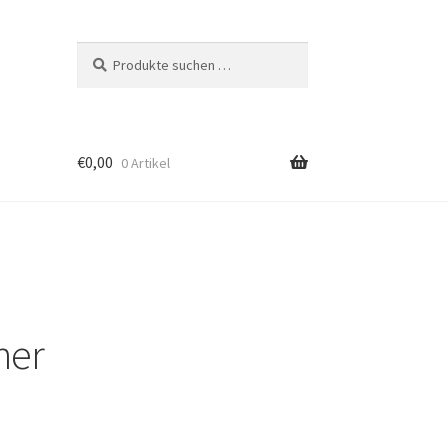
Suchen
Suchen
nach:
€
0,00
0 Artikel
ner