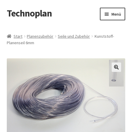
Technoplan
Zur
Zum
Menü
Navigation
Inhalt
springen
springen
Start
Start
Planenzubehör
Seile und Zubehör
Kunststoff-
Planenseil 6mm
AGB
Datenschutzerklärung
Impressum
🔍
Kasse
Warenkorb