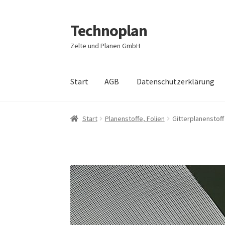
Technoplan
Zur
Zum
Navigation
Inhalt
Zelte und Planen GmbH
springen
springen
Start
AGB
Datenschutzerklärung
Start
AGB
Datenschutzerklärung
Impressum
Start
Planenstoffe, Folien
Gitterplanenstoff