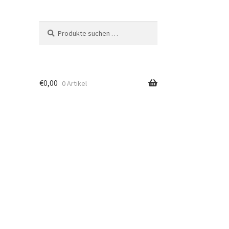
Suchen
Suchen
nach:
€
0,00
0 Artikel