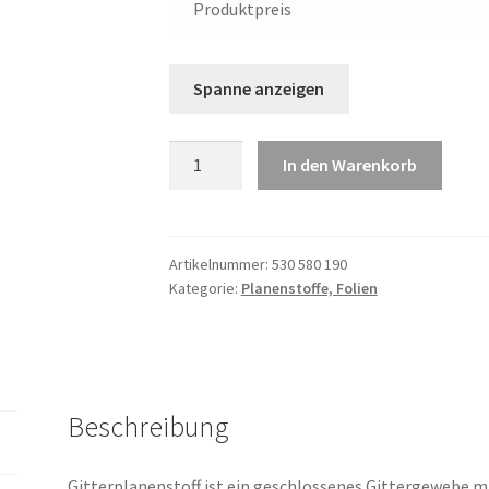
Produktpreis
Gitterplanenstoff
In den Warenkorb
Menge
Artikelnummer:
530 580 190
Kategorie:
Planenstoffe, Folien
Beschreibung
Gitterplanenstoff ist ein geschlossenes Gittergewebe 