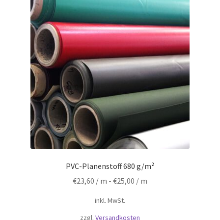
PVC-Planenstoff 680 g/m²
€
23,60
/ m -
€
25,00
/ m
inkl. MwSt.
zzgl.
Versandkosten