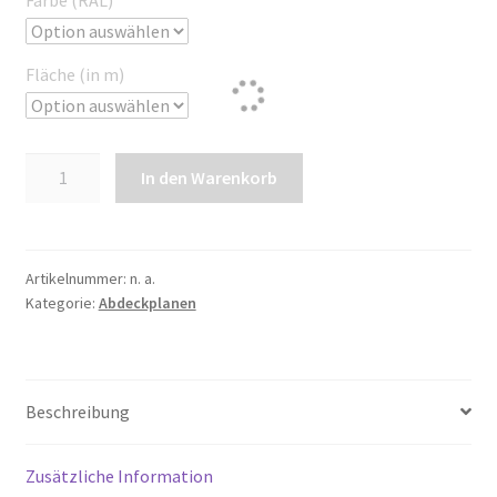
Farbe (RAL)
Fläche (in m)
Abdeckplanen,
In den Warenkorb
600
g/m²,
matt-
lackiert
Artikelnummer:
n. a.
Kategorie:
Abdeckplanen
Menge
Beschreibung
Zusätzliche Information