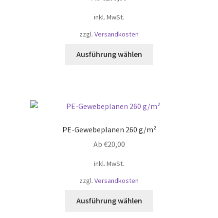
inkl. MwSt.
zzgl.
Versandkosten
Dieses
Ausführung wählen
Produkt
weist
mehrere
Varianten
auf.
Die
PE-Gewebeplanen 260 g/m²
Optionen
Ab
€
20,00
können
auf
inkl. MwSt.
der
zzgl.
Versandkosten
Produktseite
gewählt
Dieses
Ausführung wählen
werden
Produkt