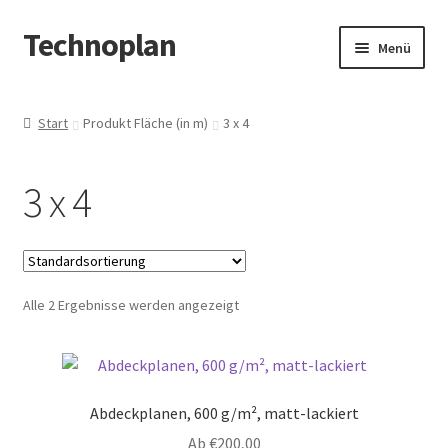
Technoplan
Zur
Zum
Menü
Navigation
Inhalt
springen
springen
Start
Start
Produkt Fläche (in m)
3 x 4
AGB
3 x 4
Datenschutzerklärung
Impressum
Alle 2 Ergebnisse werden angezeigt
Kasse
Warenkorb
Abdeckplanen, 600 g/m², matt-lackiert
Ab
€
200,00