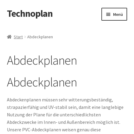
Technoplan
Zur
Zum
Menü
Navigation
Inhalt
springen
springen
Start
Start
Abdeckplanen
AGB
Abdeckplanen
Datenschutzerklärung
Impressum
Abdeckplanen
Kasse
Abdeckenplanen müssen sehr witterungsbeständig,
strapazierfähig und UV-stabil sein, damit eine langlebige
Warenkorb
Nutzung der Plane für die unterschiedlichsten
Abdeckzwecke im Innen- und Außenbereich möglich ist.
Unsere PVC-Abdeckplanen weisen genau diese