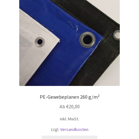
Optionen
können
auf
der
Produktseite
gewählt
werden
PE-Gewebeplanen 260 g/m²
Ab
€
20,00
inkl. MwSt.
zzgl.
Versandkosten
Dieses