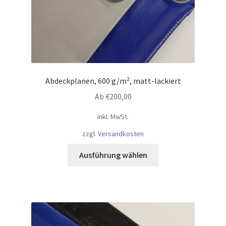
Abdeckplanen, 600 g/m², matt-lackiert
Ab
€
200,00
inkl. MwSt.
zzgl.
Versandkosten
Dieses
Ausführung wählen
Produkt
weist
mehrere
Varianten
auf.
Die