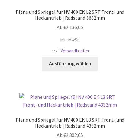
Optionen
Plane und Spriegel für NV 400 EK L2 SRT Front- und
können
Heckantrieb | Radstand 3682mm
auf
Ab
€
2.136,05
der
Produktseite
inkl. MwSt.
gewählt
zzgl.
Versandkosten
werden
Dieses
Ausführung wählen
Produkt
weist
mehrere
Varianten
auf.
Die
Optionen
Plane und Spriegel für NV 400 EK L3 SRT Front- und
können
Heckantrieb | Radstand 4332mm
auf
Ab
€
2.302,65
der