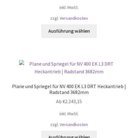
Produktseite
inkl. MwSt.
gewählt
zzgl.
Versandkosten
werden
Dieses
Ausführung wählen
Produkt
weist
mehrere
Varianten
auf.
Die
Optionen
Plane und Spriegel für NV 400 EK L3 DRT Heckantrieb |
können
Radstand 3682mm
auf
Ab
€
2.243,15
der
Produktseite
inkl. MwSt.
gewählt
zzgl.
Versandkosten
werden
Dieses
Ausführung wählen