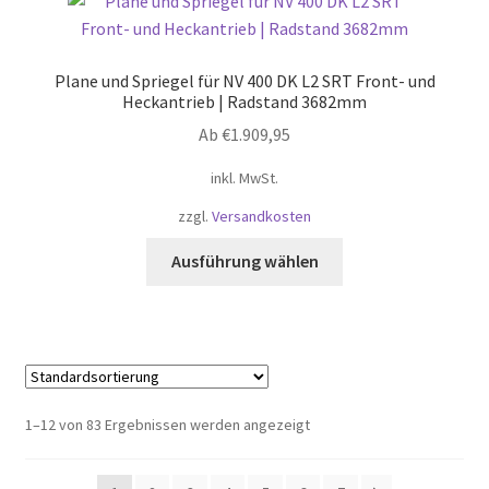
auf.
Die
Optionen
Plane und Spriegel für NV 400 DK L2 SRT Front- und
können
Heckantrieb | Radstand 3682mm
auf
Ab
€
1.909,95
der
Produktseite
inkl. MwSt.
gewählt
zzgl.
Versandkosten
werden
Dieses
Ausführung wählen
Produkt
weist
mehrere
Varianten
auf.
Die
1–12 von 83 Ergebnissen werden angezeigt
Optionen
können