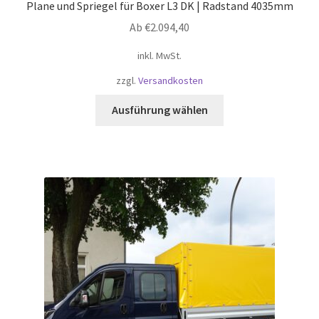
Plane und Spriegel für Boxer L3 DK | Radstand 4035mm
Ab
€
2.094,40
inkl. MwSt.
zzgl.
Versandkosten
Dieses
Ausführung wählen
Produkt
weist
mehrere
Varianten
auf.
Die
Optionen
können
auf
der
Produktseite
gewählt