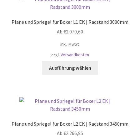
Plane und Spriegel für Boxer L1 EK | Radstand 3000mm
Ab
€
2.070,60
inkl. MwSt.
zzgl.
Versandkosten
Dieses
Ausführung wählen
Produkt
weist
mehrere
Varianten
auf.
Die
Optionen
Plane und Spriegel für Boxer L2 EK | Radstand 3450mm
können
Ab
€
2.266,95
auf