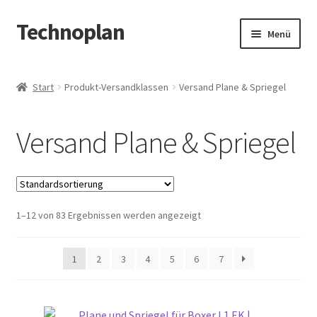
Technoplan
Zur
Zum
Menü
Navigation
Inhalt
springen
springen
Start
Start
Produkt-Versandklassen
Versand Plane & Spriegel
AGB
Versand Plane & Spriegel
Datenschutzerklärung
Impressum
1–12 von 83 Ergebnissen werden angezeigt
Kasse
Warenkorb
1
2
3
4
5
6
7