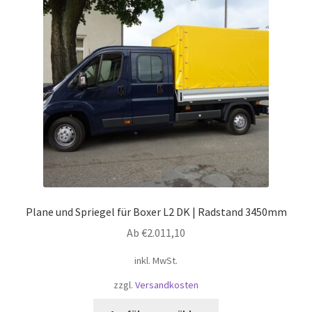
Optionen
können
auf
der
Produktseite
gewählt
werden
Plane und Spriegel für Boxer L2 DK | Radstand 3450mm
Ab
€
2.011,10
inkl. MwSt.
zzgl.
Versandkosten
Dieses