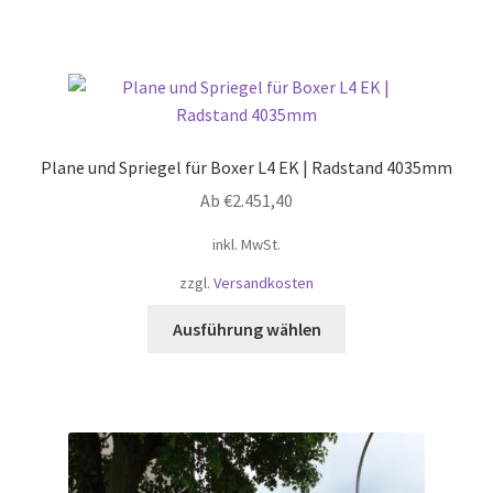
weist
mehrere
Varianten
auf.
Die
Optionen
Plane und Spriegel für Boxer L4 EK | Radstand 4035mm
können
Ab
€
2.451,40
auf
der
inkl. MwSt.
Produktseite
zzgl.
Versandkosten
gewählt
werden
Dieses
Ausführung wählen
Produkt
weist
mehrere
Varianten
auf.
Die