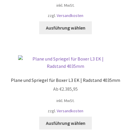
der
inkl. MwSt.
Produktseite
zzgl.
Versandkosten
gewählt
werden
Dieses
Ausführung wählen
Produkt
weist
mehrere
Varianten
auf.
Die
Optionen
Plane und Spriegel für Boxer L3 EK | Radstand 4035mm
können
Ab
€
2.385,95
auf
der
inkl. MwSt.
Produktseite
zzgl.
Versandkosten
gewählt
werden
Dieses
Ausführung wählen
Produkt