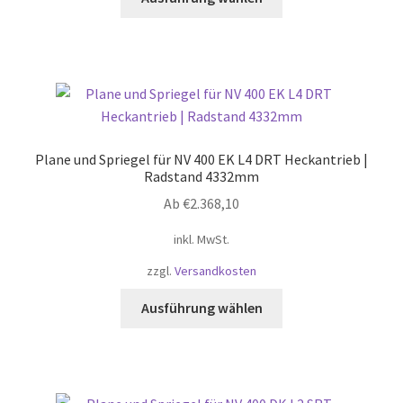
Produkt
weist
mehrere
Varianten
auf.
Die
Optionen
Plane und Spriegel für NV 400 EK L4 DRT Heckantrieb |
können
Radstand 4332mm
auf
Ab
€
2.368,10
der
Produktseite
inkl. MwSt.
gewählt
zzgl.
Versandkosten
werden
Dieses
Ausführung wählen
Produkt
weist
mehrere
Varianten