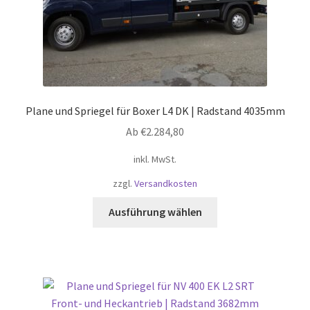
werden
Plane und Spriegel für Boxer L4 DK | Radstand 4035mm
Ab
€
2.284,80
inkl. MwSt.
zzgl.
Versandkosten
Dieses
Ausführung wählen
Produkt
weist
mehrere
Varianten
auf.
Die