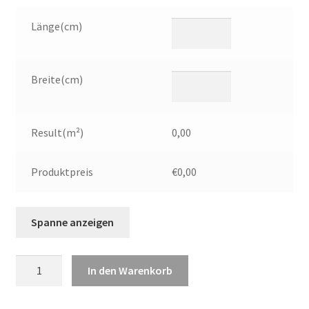
Länge(cm)
Breite(cm)
Result(m²)
0,00
Produktpreis
€0,00
Werbeplane,
In den Warenkorb
680
g/m²