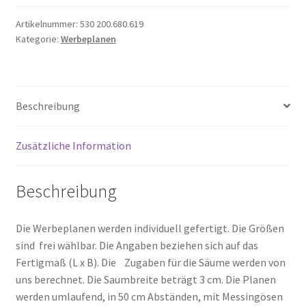
grün
Menge
Artikelnummer:
530 200.680.619
Kategorie:
Werbeplanen
Beschreibung
Zusätzliche Information
Beschreibung
Die Werbeplanen werden individuell gefertigt. Die Größen
sind frei wählbar. Die Angaben beziehen sich auf das
Fertigmaß (L x B). Die Zugaben für die Säume werden von
uns berechnet. Die Saumbreite beträgt 3 cm. Die Planen
werden umlaufend, in 50 cm Abständen, mit Messingösen