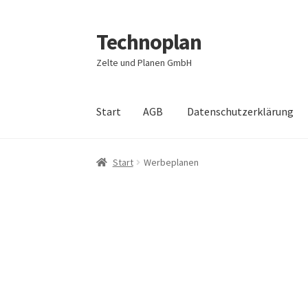
Technoplan
Zur
Zum
Navigation
Inhalt
Zelte und Planen GmbH
springen
springen
Start
AGB
Datenschutzerklärung
Start
AGB
Datenschutzerklärung
Impressum
Start
Werbeplanen