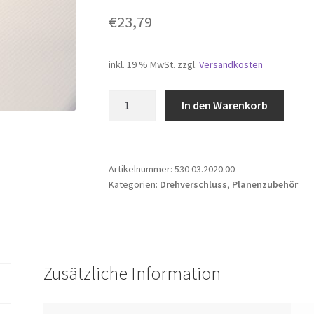
€
23,79
inkl. 19 % MwSt.
zzgl.
Versandkosten
Schlüssel
In den Warenkorb
für
MINAX
Ober-
und
Artikelnummer:
530 03.2020.00
Kategorien:
Drehverschluss
,
Planenzubehör
Unterteil
Menge
Zusätzliche Information