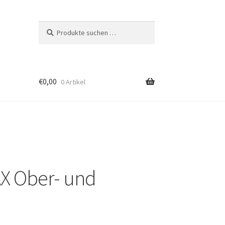
Suchen
Suchen
nach:
€
0,00
0 Artikel
AX Ober- und