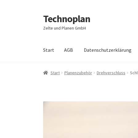
Technoplan
Zur
Zum
Navigation
Inhalt
Zelte und Planen GmbH
springen
springen
Start
AGB
Datenschutzerklärung
Start
AGB
Datenschutzerklärung
Impressum
Start
Planenzubehör
Drehverschluss
Schl