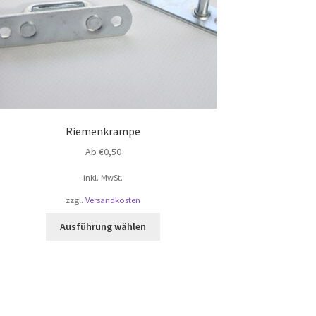
Riemenkrampe
Ab
€
0,50
inkl. MwSt.
zzgl.
Versandkosten
Dieses
Ausführung wählen
Produkt
weist
mehrere
Varianten
auf.
Die