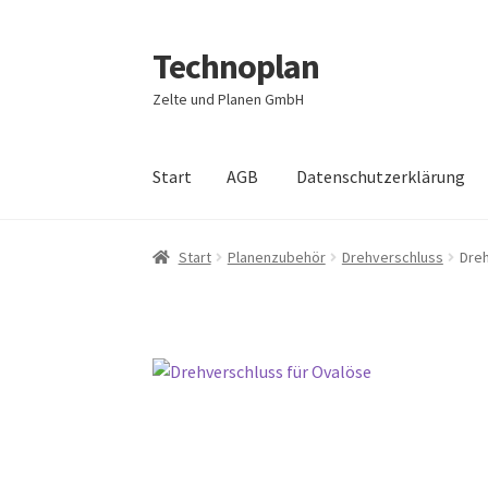
Technoplan
Zur
Zum
Navigation
Inhalt
Zelte und Planen GmbH
springen
springen
Start
AGB
Datenschutzerklärung
Start
AGB
Datenschutzerklärung
Impressum
Start
Planenzubehör
Drehverschluss
Dreh