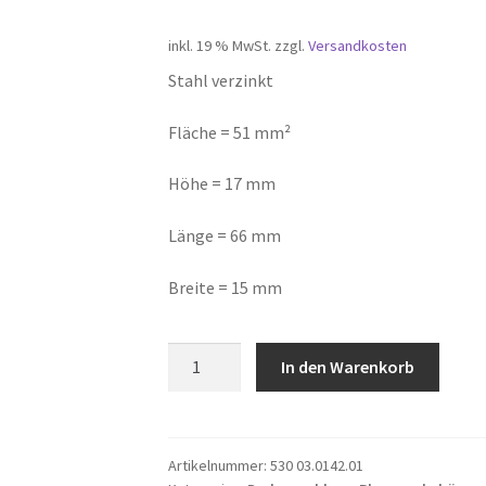
inkl. 19 % MwSt.
zzgl.
Versandkosten
Stahl verzinkt
Fläche = 51 mm²
Höhe = 17 mm
Länge = 66 mm
Breite = 15 mm
Drehverschluss
In den Warenkorb
für
Ovalöse
Menge
Artikelnummer:
530 03.0142.01