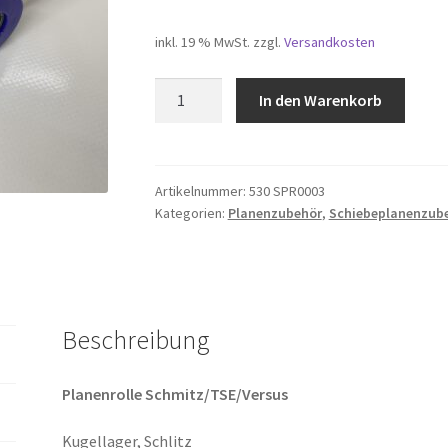
inkl. 19 % MwSt.
zzgl.
Versandkosten
Planenrolle
In den Warenkorb
TSE
(Schlitz)
Menge
Artikelnummer:
530 SPR0003
Kategorien:
Planenzubehör
,
Schiebeplanenzub
Beschreibung
Planenrolle Schmitz/TSE/Versus
Kugellager, Schlitz