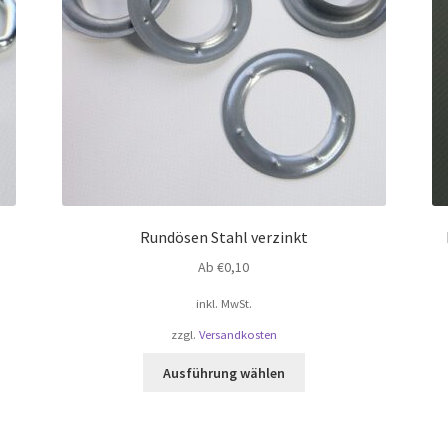
Rundösen Stahl verzinkt
Ab
€
0,10
inkl. MwSt.
zzgl.
Versandkosten
Dieses
Ausführung wählen
Produkt
weist
mehrere