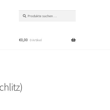
Suchen
Suchen
nach:
€
0,00
0 Artikel
hlitz)