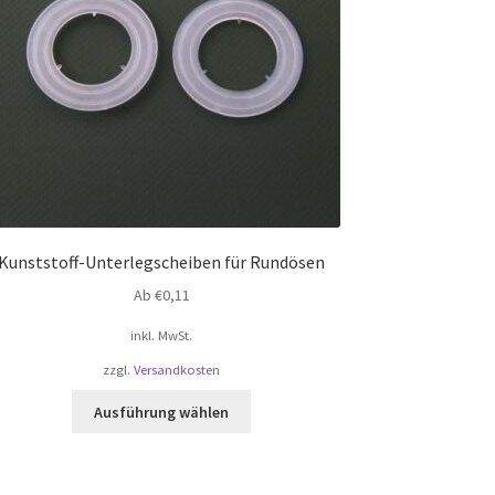
Kunststoff-Unterlegscheiben für Rundösen
Ab
€
0,11
inkl. MwSt.
zzgl.
Versandkosten
Dieses
Ausführung wählen
Produkt
weist
mehrere