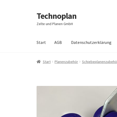
Technoplan
Zur
Zum
Navigation
Inhalt
Zelte und Planen GmbH
springen
springen
Start
AGB
Datenschutzerklärung
Start
AGB
Datenschutzerklärung
Impressum
Start
Planenzubehör
Schiebeplanenzubehö