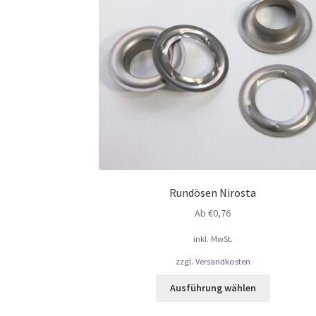
Rundösen Nirosta
Ab
€
0,76
inkl. MwSt.
zzgl.
Versandkosten
Dieses
Ausführung wählen
Produkt
weist