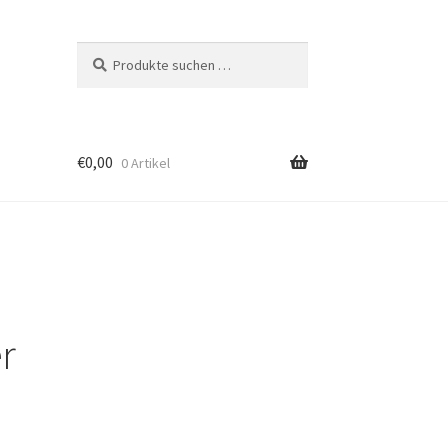
Suchen
Suchen
nach:
€
0,00
0 Artikel
r