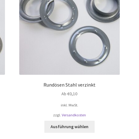
Rundösen Stahl verzinkt
Ab
€
0,10
inkl. MwSt.
zzgl.
Versandkosten
Dieses
Ausführung wählen
Produkt
weist