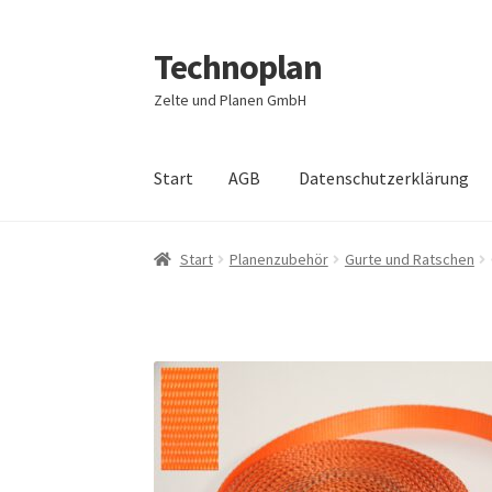
Technoplan
Zur
Zum
Navigation
Inhalt
Zelte und Planen GmbH
springen
springen
Start
AGB
Datenschutzerklärung
Start
AGB
Datenschutzerklärung
Impressum
Start
Planenzubehör
Gurte und Ratschen