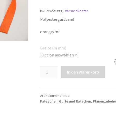
Preis
Preis
inkl. MwSt.
zzgl.
Versandkosten
war:
ist:
Polyestergurtband
€3,05
€3,05.
orange/rot
Breite (in mm)
Gurtband
In den Warenkorb
Polyester
Menge
Artikelnummer:
n. a.
Kategorien:
Gurte und Ratschen
,
Planenzubehö