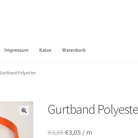
Impressum
Kasse
Warenkorb
Kasse
Warenkorb
Gurtband Polyester
Gurtband Polyeste
🔍
Ursprünglicher
Aktueller
€
3,05
€
3,05
/ m