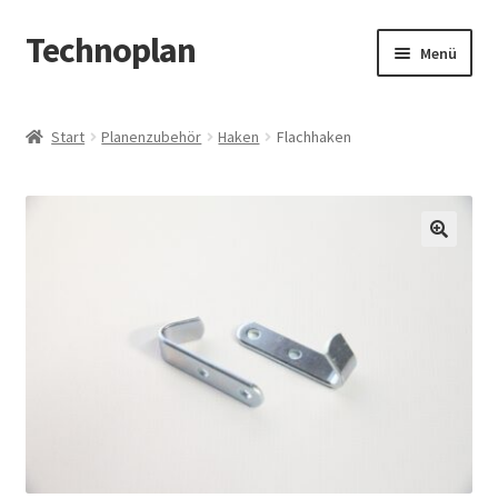
Technoplan
Zur
Zum
Menü
Navigation
Inhalt
springen
springen
Start
Start
Planenzubehör
Haken
Flachhaken
AGB
Datenschutzerklärung
🔍
Impressum
Kasse
Warenkorb