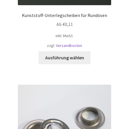
Kunststoff-Unterlegscheiben für Rundösen
Ab
€
0,11
inkl. MwSt.
zzgl.
Versandkosten
Dieses
Ausführung wählen
Produkt
weist
mehrere
Varianten
auf.
Die
Optionen
können
auf
der