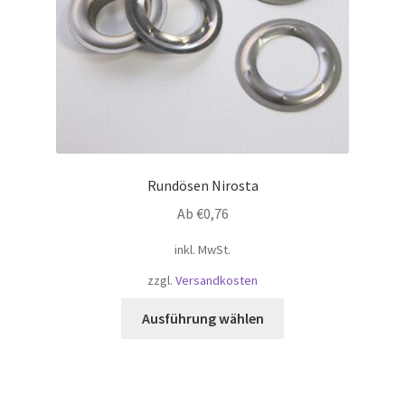
Produktseite
gewählt
werden
Rundösen Nirosta
Ab
€
0,76
inkl. MwSt.
zzgl.
Versandkosten
Dieses
Ausführung wählen
Produkt
weist
mehrere
Varianten