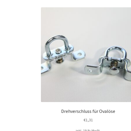
Drehverschluss für Ovalöse
€
1,31
inkl. 19 % MwSt.