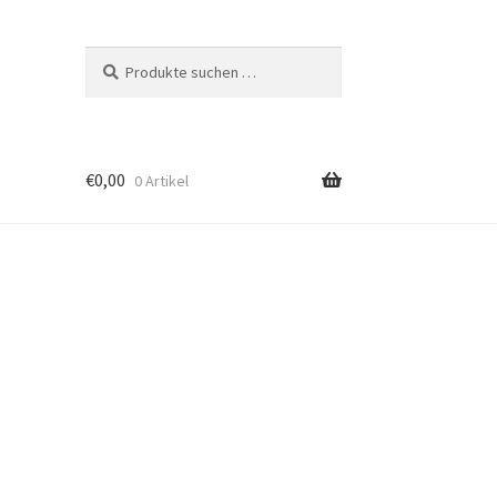
Suchen
Suchen
nach:
€
0,00
0 Artikel