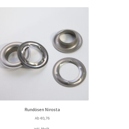
Rundösen Nirosta
Ab
€
0,76
inkl. MwSt.