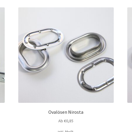
Ovalösen Nirosta
Ab
€
0,85
inkl. MwSt.