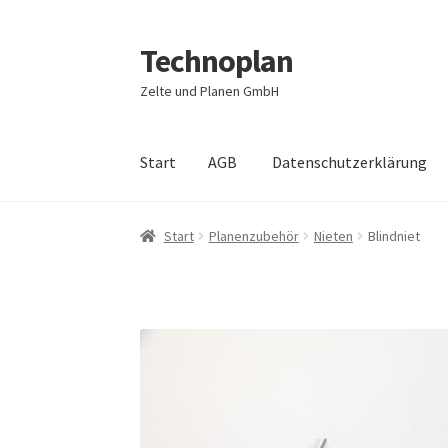
Technoplan
Zur
Zum
Navigation
Inhalt
Zelte und Planen GmbH
springen
springen
Start
AGB
Datenschutzerklärung
Start
AGB
Datenschutzerklärung
Impressum
Start
Planenzubehör
Nieten
Blindniet