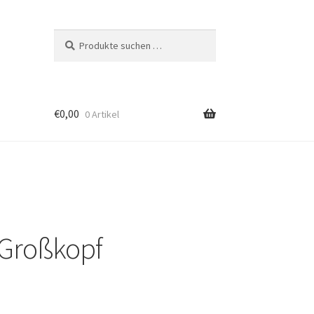
Suchen
Suchen
nach:
€
0,00
0 Artikel
 Großkopf