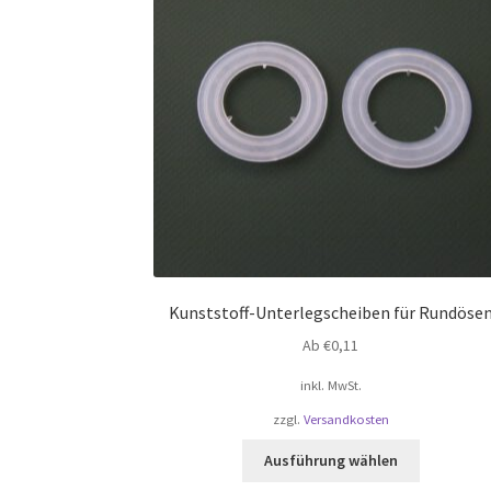
Kunststoff-Unterlegscheiben für Rundöse
Ab
€
0,11
inkl. MwSt.
zzgl.
Versandkosten
Dieses
Ausführung wählen
Produkt