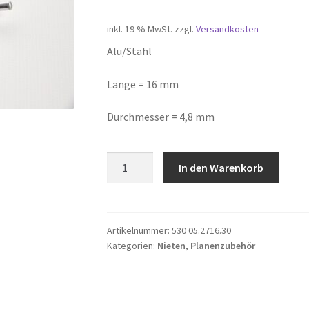
inkl. 19 % MwSt.
zzgl.
Versandkosten
Alu/Stahl
Länge = 16 mm
Durchmesser = 4,8 mm
Mehrbereichsniet
In den Warenkorb
Großkopf
Menge
Artikelnummer:
530 05.2716.30
Kategorien:
Nieten
,
Planenzubehör