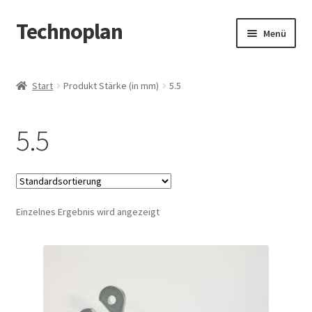
Technoplan
Zur
Zum
Menü
Navigation
Inhalt
springen
springen
Start
Start
Produkt Stärke (in mm)
5.5
AGB
5.5
Datenschutzerklärung
Impressum
Einzelnes Ergebnis wird angezeigt
Kasse
Warenkorb