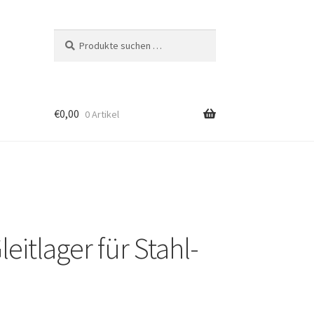
Suchen
Suchen
nach:
€
0,00
0 Artikel
eitlager für Stahl-