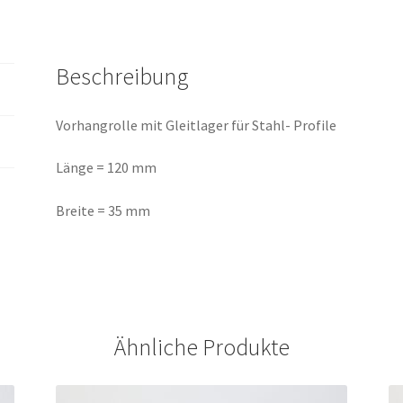
52
+
40
Beschreibung
Menge
Vorhangrolle mit Gleitlager für Stahl- Profile
Länge = 120 mm
Breite = 35 mm
Ähnliche Produkte