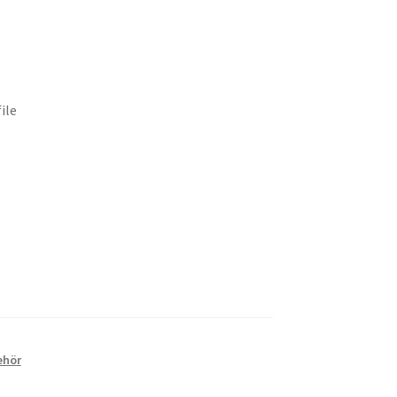
ile
ehör