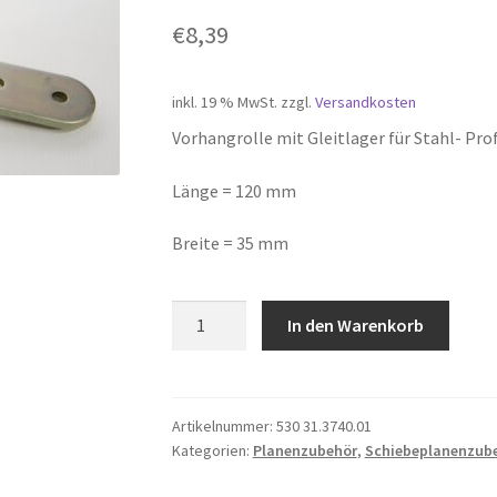
€
8,39
inkl. 19 % MwSt.
zzgl.
Versandkosten
Vorhangrolle mit Gleitlager für Stahl- Prof
Länge = 120 mm
Breite = 35 mm
Vorhangrolle
In den Warenkorb
mit
Gleitlager
für
Stahl-
Artikelnummer:
530 31.3740.01
Kategorien:
Planenzubehör
,
Schiebeplanenzub
Profile
Typ