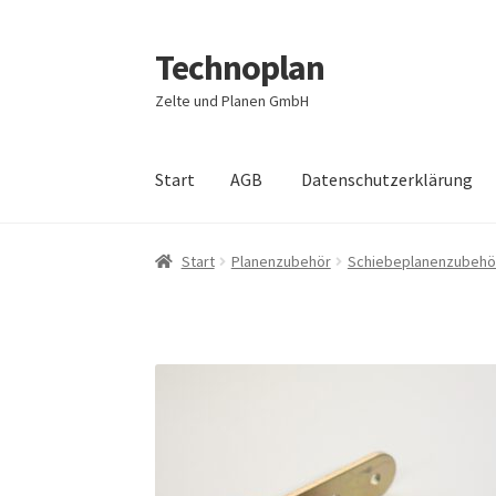
Technoplan
Zur
Zum
Navigation
Inhalt
Zelte und Planen GmbH
springen
springen
Start
AGB
Datenschutzerklärung
Start
AGB
Datenschutzerklärung
Impressum
Start
Planenzubehör
Schiebeplanenzubehö